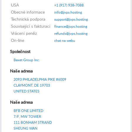
USA
+1 (917) 938-7088
Obecné informace
info@jvps.hosting
Technická podpora
support@jvps.hosting
Související s fakturací
finance@jvps.hosting
Vrácení peněz
refunds@jvps.hosting
On-line
chat na webu
Společnost
Baxet Group Inc.
Naše adresa
2093 PHILADELPHIA PIKE #6009
CLAYMONT, DE 19703
UNITED STATES
Naše adresa
BFB ONE LIMITED
7/F, MW TOWER
111 BONHAM STRAND
SHEUNG WAN