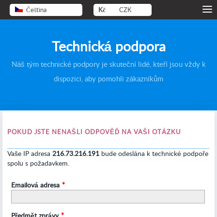
Čeština
Kč
CZK
Technická podpora
Náš tým technické podpory je skuteční lidé, kteří jsou vždy k
dispozici, aby pomohli zákazníkům
POKUD JSTE NENAŠLI ODPOVĚĎ NA VAŠI OTÁZKU
Vaše IP adresa
216.73.216.191
bude odeslána k technické podpoře
spolu s požadavkem.
Emailová adresa
*
Předmět zprávy
*