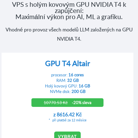
VPS s holým kovovým GPU NVIDIA T4 k
zapůjčení:
Maximální výkon pro AI, ML a grafiku.
Vhodné pro provoz všech modelů LLM založených na GPU
NVIDIA T4.
GPU T4 Altair
procesor:
16 cores
RAM:
32 GB
Holý kovový GPU:
16 GB
NVMe disk:
200 GB
10770.53 Kč
-20% sleva
z
8616.42 Kč
při platbě za 12 měsíce
VYBRAT