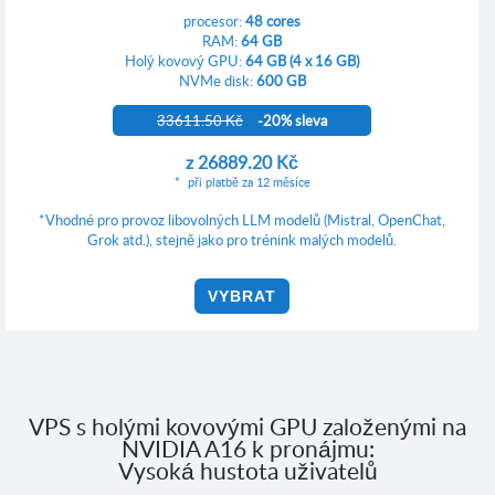
procesor:
48 cores
RAM:
64 GB
Holý kovový GPU:
64 GB (4 x 16 GB)
NVMe disk:
600 GB
33611.50 Kč
-20% sleva
z
26889.20 Kč
při platbě za 12 měsíce
*Vhodné pro provoz libovolných LLM modelů (Mistral, OpenChat,
Grok atd.), stejně jako pro trénink malých modelů.
VYBRAT
VPS s holými kovovými GPU založenými na
NVIDIA A16 k pronájmu:
Vysoká hustota uživatelů