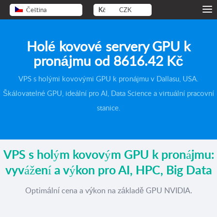
Čeština
Kč
CZK
Holé kovové servery GPU k
pronájmu od
8616.42 Kč
VPS s holými kovovými GPU k pronájmu v Dallasu, USA.
Škálovatelné GPU, ideální pro AI, Data Science a virtuální pracovní
stanice.
VPS s holým kovovým GPU k pronájmu:
vyvážení a výkon pro AI, HPC, Big Data
Optimální cena a výkon na základě GPU NVIDIA.