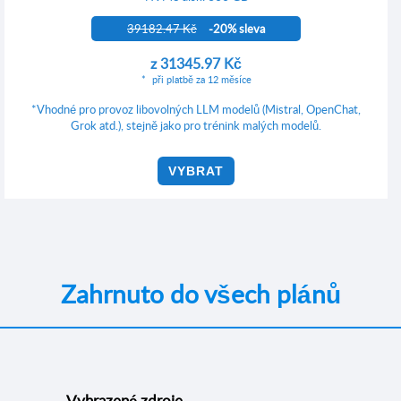
39182.47 Kč
-20% sleva
z
31345.97 Kč
při platbě za 12 měsíce
*Vhodné pro provoz libovolných LLM modelů (Mistral, OpenChat,
Grok atd.), stejně jako pro trénink malých modelů.
VYBRAT
Zahrnuto do všech plánů
Vyhrazené zdroje