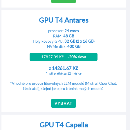
GPU T4 Antares
procesor:
24 cores
RAM:
48 GB
Holý kovový GPU:
32 GB (2 x 16 GB)
NVMe disk:
400 GB
17827.09 Kč
-20% sleva
z
14261.67 Kč
při platbě za 12 měsíce
*Vhodné pro provoz libovolných LLM modelů (Mistral, OpenChat,
Grok atd.), stejně jako pro trénink malých modelů.
VYBRAT
GPU T4 Capella