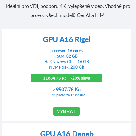
Ideální pro VDI, podporu 4K, vylepšené video. Vhodné pro
provoz všech modelů GenAI a LLM.
GPU A16 Rigel
procesor:
16 cores
RAM:
32 GB
Holý kovový GPU:
16 GB
NVMe disk:
200 GB
11884.73 Kč
-20% sleva
z
9507.78 Kč
při platbě za 12 měsíce
VYBRAT
GPU A16 Deneb