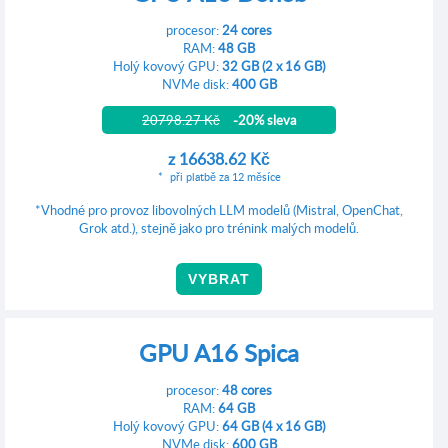
procesor:
24 cores
RAM:
48 GB
Holý kovový GPU:
32 GB (2 x 16 GB)
NVMe disk:
400 GB
20798.27 Kč
-20% sleva
z
16638.62 Kč
při platbě za 12 měsíce
*Vhodné pro provoz libovolných LLM modelů (Mistral, OpenChat,
Grok atd.), stejně jako pro trénink malých modelů.
VYBRAT
GPU A16 Spica
procesor:
48 cores
RAM:
64 GB
Holý kovový GPU:
64 GB (4 x 16 GB)
NVMe disk:
600 GB