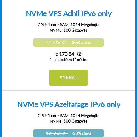
NVMe VPS Adhil IPv6 only
CPU:
1 core
RAM:
1024 Megabajte
NVMe:
100 Gigabyte
213.55 Kč
-20% sleva
z
170.84 Kč
při platbě za 12 měsíce
VYBRAT
NVMe VPS Azelfafage IPv6 only
CPU:
1 core
RAM:
1024 Megabajte
NVMe:
500 Gigabyte
1079.63 Kč
-20% sleva