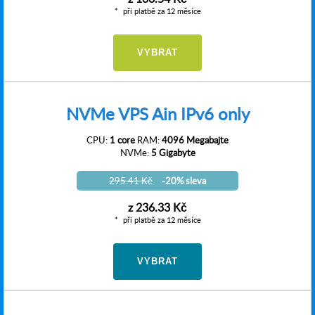
při platbě za 12 měsíce
VYBRAT
NVMe VPS Ain IPv6 only
CPU:
1 core
RAM:
4096 Megabajte
NVMe:
5 Gigabyte
295.41 Kč
-20% sleva
z
236.33 Kč
při platbě za 12 měsíce
VYBRAT