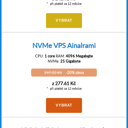
při platbě za 12 měsíce
VYBRAT
NVMe VPS Ainalrami
CPU:
1 core
RAM:
4096 Megabajte
NVMe:
25 Gigabyte
347.02 Kč
-20% sleva
z
277.61 Kč
při platbě za 12 měsíce
VYBRAT