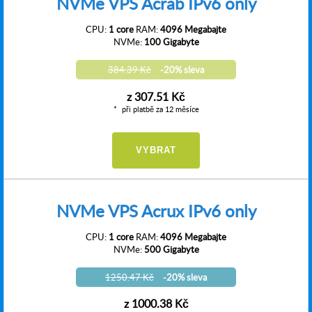
NVMe VPS Acrab IPv6 only
CPU:
1 core
RAM:
4096 Megabajte
NVMe:
100 Gigabyte
384.39 Kč
-20% sleva
z
307.51 Kč
při platbě za 12 měsíce
VYBRAT
NVMe VPS Acrux IPv6 only
CPU:
1 core
RAM:
4096 Megabajte
NVMe:
500 Gigabyte
1250.47 Kč
-20% sleva
z
1000.38 Kč