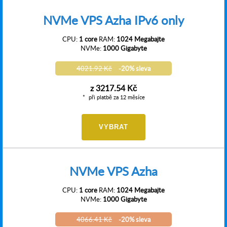
NVMe VPS Azha IPv6 only
CPU:
1 core
RAM:
1024 Megabajte
NVMe:
1000 Gigabyte
4021.92 Kč
-20% sleva
z
3217.54 Kč
při platbě za 12 měsíce
VYBRAT
NVMe VPS Azha
CPU:
1 core
RAM:
1024 Megabajte
NVMe:
1000 Gigabyte
4066.41 Kč
-20% sleva