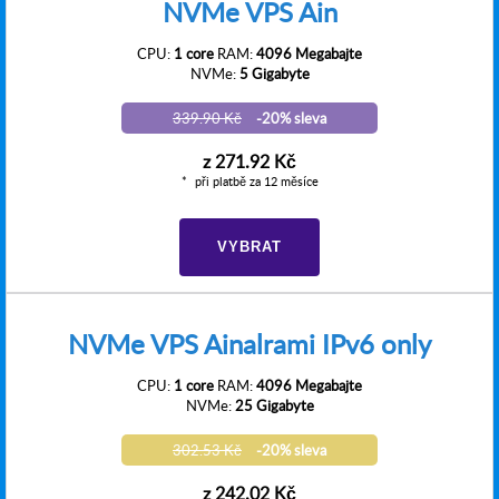
NVMe VPS Ain
CPU:
1 core
RAM:
4096 Megabajte
NVMe:
5 Gigabyte
339.90 Kč
-20% sleva
z
271.92 Kč
při platbě za 12 měsíce
VYBRAT
NVMe VPS Ainalrami IPv6 only
CPU:
1 core
RAM:
4096 Megabajte
NVMe:
25 Gigabyte
302.53 Kč
-20% sleva
z
242.02 Kč