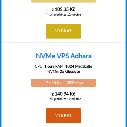
z
105.35 Kč
při platbě za 12 měsíce
VYBRAT
NVMe VPS Adhara
CPU:
1 core
RAM:
1024 Megabajte
NVMe:
25 Gigabyte
176.18 Kč
-20% sleva
z
140.94 Kč
při platbě za 12 měsíce
VYBRAT