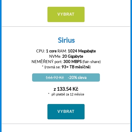
VYBRAT
Sirius
CPU:
1 core
RAM:
1024 Megabajte
NVMe:
20 Gigabyte
NEMĚŘENÝ port:
300 MBPS
(fair-share)
* (rovná se:
93+ TB měsíčně
)
166.92 Kč
-20% sleva
z
133.54 Kč
při platbě za 12 měsíce
VYBRAT