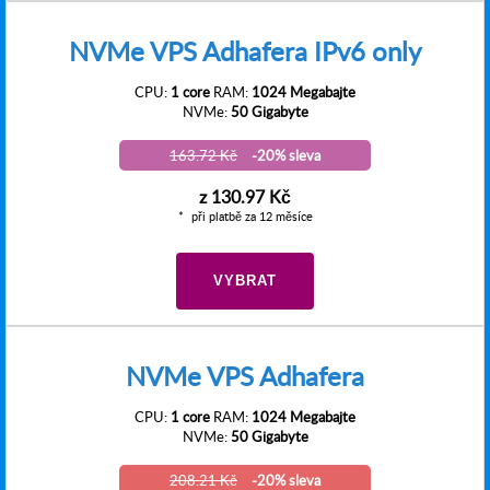
NVMe VPS Adhafera IPv6 only
CPU:
1 core
RAM:
1024 Megabajte
NVMe:
50 Gigabyte
163.72 Kč
-20% sleva
z
130.97 Kč
při platbě za 12 měsíce
VYBRAT
NVMe VPS Adhafera
CPU:
1 core
RAM:
1024 Megabajte
NVMe:
50 Gigabyte
208.21 Kč
-20% sleva