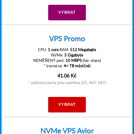
VYBRAT
VPS Promo
CPU:
1 core
RAM:
512 Megabajte
NVMe:
5 Gigabyte
NEMĚŘENÝ port:
10 MBPS
(fair-share)
* (rovná se:
4+ TB měsíčně
)
41.06 Kč
* poštovní porty jsou uzavřeny (25, 465, 587)
VYBRAT
NVMe VPS Avior