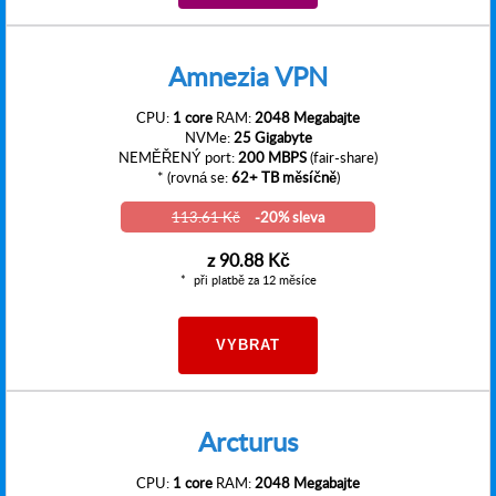
Amnezia VPN
CPU:
1 core
RAM:
2048 Megabajte
NVMe:
25 Gigabyte
NEMĚŘENÝ port:
200 MBPS
(fair-share)
* (rovná se:
62+ TB měsíčně
)
113.61 Kč
-20% sleva
z
90.88 Kč
při platbě za 12 měsíce
VYBRAT
Arcturus
CPU:
1 core
RAM:
2048 Megabajte