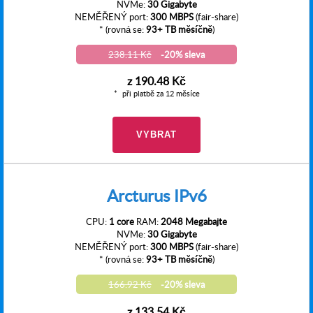
NVMe:
30 Gigabyte
NEMĚŘENÝ port:
300 MBPS
(fair-share)
* (rovná se:
93+ TB měsíčně
)
238.11 Kč
-20% sleva
z
190.48 Kč
při platbě za 12 měsíce
VYBRAT
Arcturus IPv6
CPU:
1 core
RAM:
2048 Megabajte
NVMe:
30 Gigabyte
NEMĚŘENÝ port:
300 MBPS
(fair-share)
* (rovná se:
93+ TB měsíčně
)
166.92 Kč
-20% sleva
z
133.54 Kč