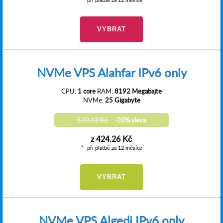
VYBRAT
NVMe VPS Alahfar IPv6 only
CPU:
1 core
RAM:
8192 Megabajte
NVMe:
25 Gigabyte
530.32 Kč
-20% sleva
z
424.26 Kč
při platbě za 12 měsíce
VYBRAT
NVMe VPS Algedi IPv6 only