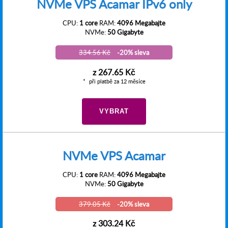
NVMe VPS Acamar IPv6 only
CPU:
1 core
RAM:
4096 Megabajte
NVMe:
50 Gigabyte
334.56 Kč
-20% sleva
z
267.65 Kč
při platbě za 12 měsíce
VYBRAT
NVMe VPS Acamar
CPU:
1 core
RAM:
4096 Megabajte
NVMe:
50 Gigabyte
379.05 Kč
-20% sleva
z
303.24 Kč