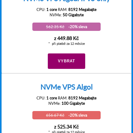
CPU:
1 core
RAM:
8192 Megabajte
NVMe:
50 Gigabyte
562.35 Kč
-20% sleva
z
449.88 Kč
při platbě za 12 měsíce
VYBRAT
NVMe VPS Algol
CPU:
1 core
RAM:
8192 Megabajte
NVMe:
100 Gigabyte
656.67 Kč
-20% sleva
z
525.34 Kč
při platbě za 12 měsíce