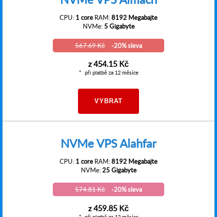
CPU:
1 core
RAM:
8192 Megabajte
NVMe:
5 Gigabyte
567.69 Kč
-20% sleva
z
454.15 Kč
při platbě za 12 měsíce
VYBRAT
NVMe VPS Alahfar
CPU:
1 core
RAM:
8192 Megabajte
NVMe:
25 Gigabyte
574.81 Kč
-20% sleva
z
459.85 Kč
při platbě za 12 měsíce