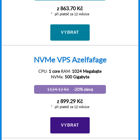
z
863.70 Kč
při platbě za 12 měsíce
VYBRAT
NVMe VPS Azelfafage
CPU:
1 core
RAM:
1024 Megabajte
NVMe:
500 Gigabyte
1124.12 Kč
-20% sleva
z
899.29 Kč
při platbě za 12 měsíce
VYBRAT