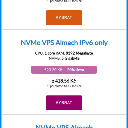
při platbě za 12 měsíce
VYBRAT
NVMe VPS Almach IPv6 only
CPU:
1 core
RAM:
8192 Megabajte
NVMe:
5 Gigabyte
523.20 Kč
-20% sleva
z
418.56 Kč
při platbě za 12 měsíce
VYBRAT
NVMe VPS Almach