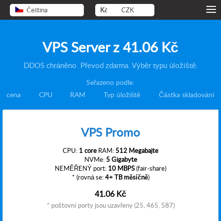
Čeština
Kč
CZK
VPS Server z
41.06 Kč
DDOS chráněno. Převod zdarma. Výběr typu úložiště.
Seřazeno podle:
cena
CPU
RAM
Typ úložiště
Částka skladování
VPS Promo
CPU:
1 core
RAM:
512 Megabajte
NVMe:
5 Gigabyte
NEMĚŘENÝ port:
10 MBPS
(fair-share)
* (rovná se:
4+ TB měsíčně
)
41.06 Kč
* poštovní porty jsou uzavřeny (25, 465, 587)