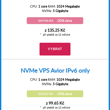
CPU:
1 core
RAM:
1024 Megabajte
NVMe:
5 Gigabyte
169.06 Kč
-20% sleva
z
135.25 Kč
při platbě za 12 měsíce
VYBRAT
NVMe VPS Avior IPv6 only
CPU:
1 core
RAM:
1024 Megabajte
NVMe:
5 Gigabyte
124.57 Kč
-20% sleva
z
99.65 Kč
při platbě za 12 měsíce