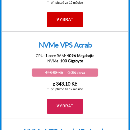
při platbě za 12 měsíce
VYBRAT
NVMe VPS Acrab
CPU:
1 core
RAM:
4096 Megabajte
NVMe:
100 Gigabyte
428.88 Kč
-20% sleva
z
343.10 Kč
při platbě za 12 měsíce
VYBRAT