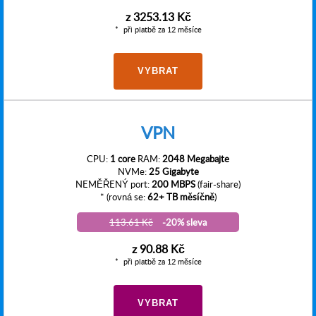
z
3253.13 Kč
při platbě za 12 měsíce
VYBRAT
VPN
CPU:
1 core
RAM:
2048 Megabajte
NVMe:
25 Gigabyte
NEMĚŘENÝ port:
200 MBPS
(fair-share)
* (rovná se:
62+ TB měsíčně
)
113.61 Kč
-20% sleva
z
90.88 Kč
při platbě za 12 měsíce
VYBRAT