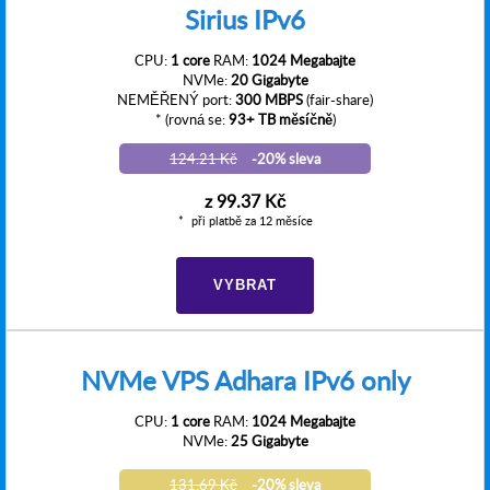
Sirius IPv6
CPU:
1 core
RAM:
1024 Megabajte
NVMe:
20 Gigabyte
NEMĚŘENÝ port:
300 MBPS
(fair-share)
* (rovná se:
93+ TB měsíčně
)
124.21 Kč
-20% sleva
z
99.37 Kč
při platbě za 12 měsíce
VYBRAT
NVMe VPS Adhara IPv6 only
CPU:
1 core
RAM:
1024 Megabajte
NVMe:
25 Gigabyte
131.69 Kč
-20% sleva