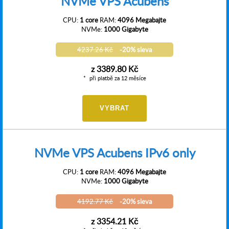
NVMe VPS Acubens
CPU:
1 core
RAM:
4096 Megabajte
NVMe:
1000 Gigabyte
4237.26 Kč
-20% sleva
z
3389.80 Kč
při platbě za 12 měsíce
VYBRAT
NVMe VPS Acubens IPv6 only
CPU:
1 core
RAM:
4096 Megabajte
NVMe:
1000 Gigabyte
4192.77 Kč
-20% sleva
z
3354.21 Kč