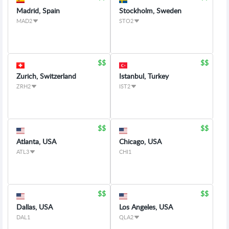
Madrid, Spain
Stockholm, Sweden
MAD2
STO2
Zurich, Switzerland
Istanbul, Turkey
ZRH2
IST2
Atlanta, USA
Chicago, USA
ATL3
CHI1
Dallas, USA
Los Angeles, USA
DAL1
QLA2