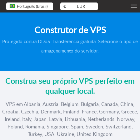
Português (Brasil)
€
EUR
Construtor de VPS
Protegido contra DDoS. Transferência gratuita. Selecione o tipo de
armazenamento do servidor.
Construa seu próprio VPS perfeito em
qualquer local.
VPS em Albania, Austria, Belgium, Bulgaria, Canada, China,
Croatia, Czechia, Denmark, Finland, France, Germany, Greece,
Ireland, Italy, Japan, Latvia, Lithuania, Netherlands, Norway,
Poland, Romania, Singapore, Spain, Sweden, Switzerland,
Turkey, USA, Ukraine, United Kingdom