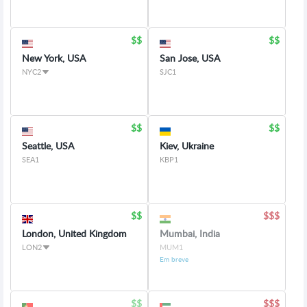
New York, USA
San Jose, USA
NYC2
SJC1
Seattle, USA
Kiev, Ukraine
SEA1
KBP1
London, United Kingdom
Mumbai, India
LON2
MUM1
Em breve