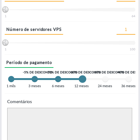
1
64
Número de servidores VPS
1
100
Período de pagamento
-5% DE DESCONTO
-10% DE DESCONTO
-20% DE DESCONTO
-30% DE DESCONTO
-40% DE DES
1 mês
3 meses
6 meses
12 meses
24 meses
36 meses
Comentários