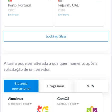
Porto, Portugal
Fujairah, UAE
OPO1
DXB1
Em breve
Em breve
Looking Glass
A tarifa pode ser alterada a qualquer momento após a
solicitação de um servidor.
Sistema
Programas
VPN
operacional
Almalinux
CentOS
Almalinux 9 64bit
CentOS 9 64bit