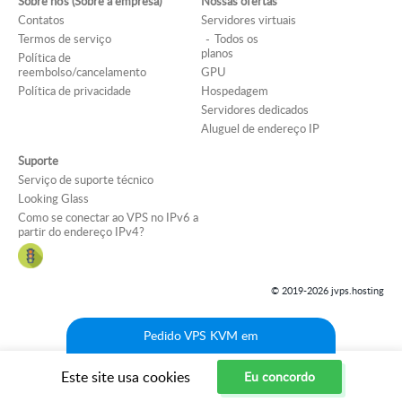
4. Siga as instruções para concluir seu pedido e pagar por ele.
Sobre nós (Sobre a empresa)
Nossas ofertas
oferecemos a capacidade de escalar sem complexidade
5. Assim que o pagamento for concluído, você terá acesso ao painel
Contatos
Servidores virtuais
desnecessária.
de controle e configurações do seu VPS.
Termos de serviço
Todos os
planos
Após o pagamento bem-sucedido, você terá acesso ao seu servidor
Política de
reembolso/cancelamento
GPU
VPS com a configuração selecionada. Suporte 24 horas por dia, 7
dias por semana, JVPS.HOSTING está sempre pronto para ajudá-lo
Política de privacidade
Hospedagem
no processo de compra e configuração.
Servidores dedicados
Aluguel de endereço IP
Suporte
Serviço de suporte técnico
Looking Glass
Como se conectar ao VPS no IPv6 a
partir do endereço IPv4?
© 2019-2026 jvps.hosting
Pedido VPS KVM em
Este site usa cookies
Eu concordo