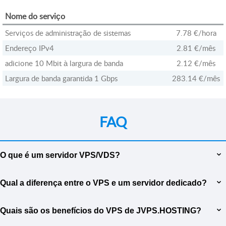
Nome do serviço
Serviços de administração de sistemas
7.78 €
/hora
Endereço IPv4
2.81 €
/mês
adicione 10 Mbit à largura de banda
2.12 €
/mês
Largura de banda garantida 1 Gbps
283.14 €
/mês
FAQ
O que é um servidor VPS/VDS?
VPS (Virtual Private Server) ou VDS (Virtual Dedicated Server) é um
Qual a diferença entre o VPS e um servidor dedicado?
servidor virtual que fornece recursos dedicados de um servidor
físico, como processador, RAM e espaço em disco, apenas para seu
A principal diferença entre um VPS e um servidor dedicado é a
uso. O VPS funciona como um servidor completo, dando a você
Quais são os benefícios do VPS de JVPS.HOSTING?
alocação de recursos. Um VPS usa virtualização para compartilhar os
liberdade para instalar qualquer software e realizar tarefas que exijam
recursos de um servidor físico entre vários usuários. Cada VPS
uma configuração específica, garantindo alto desempenho e