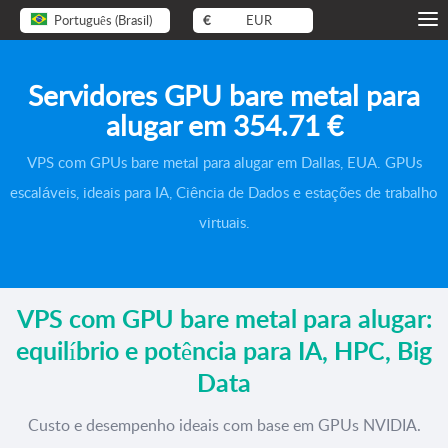
Português (Brasil)
€
EUR
Servidores GPU bare metal para
alugar em
354.71 €
VPS com GPUs bare metal para alugar em Dallas, EUA. GPUs
escaláveis, ideais para IA, Ciência de Dados e estações de trabalho
virtuais.
VPS com GPU bare metal para alugar:
equilíbrio e potência para IA, HPC, Big
Data
Custo e desempenho ideais com base em GPUs NVIDIA.