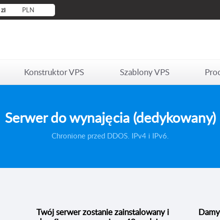
zł
PLN
Konstruktor VPS
Szablony VPS
Proc
Serwer do wynajęcia (dedykowany)
Chronione przed DDOS. IPv4 i IPv6.
Twój serwer zostanie zainstalowany i
Damy 