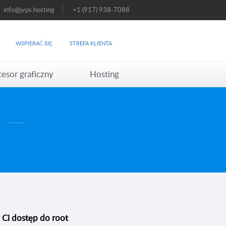
info@jvps.hosting
+1 (917) 938-7088
WSPIERAĆ SIĘ
STREFA KLIENTA
esor graficzny
Hosting
Ci dostęp do root