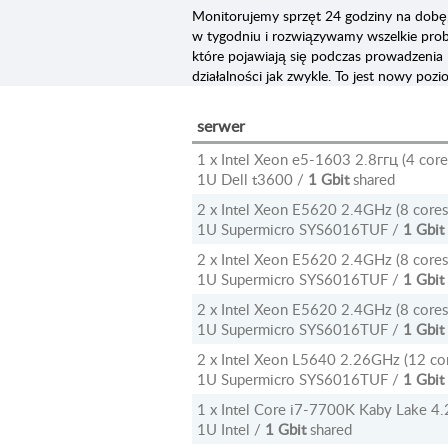
Monitorujemy sprzęt 24 godziny na dobę,
w tygodniu i rozwiązywamy wszelkie pro
które pojawiają się podczas prowadzenia
działalności jak zwykle. To jest nowy pozi
serwer
1 x Intel Xeon e5-1603 2.8ггц (4 core
1U Dell t3600 /
1 Gbit
shared
2 x Intel Xeon E5620 2.4GHz (8 cores
1U Supermicro SYS6016TUF /
1 Gbit
2 x Intel Xeon E5620 2.4GHz (8 cores
1U Supermicro SYS6016TUF /
1 Gbit
2 x Intel Xeon E5620 2.4GHz (8 cores
1U Supermicro SYS6016TUF /
1 Gbit
2 x Intel Xeon L5640 2.26GHz (12 cor
1U Supermicro SYS6016TUF /
1 Gbit
1 x Intel Core i7-7700K Kaby Lake 4.2
1U Intel /
1 Gbit
shared