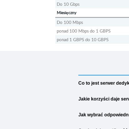
Do 10 Gbps
Miesięczny
Do 100 Mbps
ponad 100 Mbps do 1 GBPS
ponad 1 GBPS do 10 GBPS
Co to jest serwer ded
Serwer dedykowany to serw
Jakie korzyści daje 
wirtualnych, takich jak V
masową, wyłącznie jedne
Serwery dedykowane od J
pełnego dostosowania sys
Jak wybrać odpowiedn
procesorom. Otrzymujesz p
wydajności i aplikacji o z
Zapewniamy całodobowe wsp
Wybór serwera dedykowaneg
plany cenowe pozwalają wy