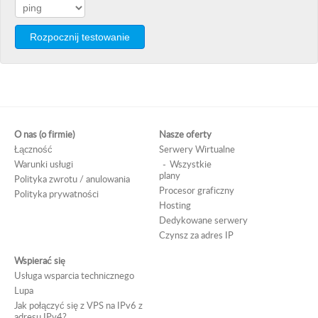
Rozpocznij testowanie
O nas (o firmie)
Nasze oferty
Łączność
Serwery Wirtualne
Warunki usługi
Wszystkie
plany
Polityka zwrotu / anulowania
Procesor graficzny
Polityka prywatności
Hosting
Dedykowane serwery
Czynsz za adres IP
Wspierać się
Usługa wsparcia technicznego
Lupa
Jak połączyć się z VPS na IPv6 z
adresu IPv4?