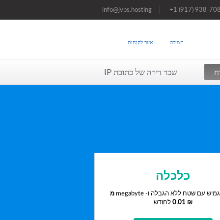
info@jvps.hosting
+1 (917) 938-70
תמיכה
אזור לקוחות
ח
שכר דירה של כתובת IP
כלכלה
מיש עם שטח ללא הגבלה ו- megabyte
מ
0.01 ₪
לחודש