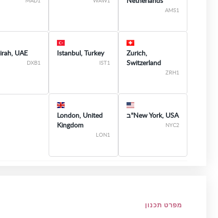
Netherlands
MAD1
WAW1
AMS1
irah, UAE
Istanbul, Turkey
Zurich,
Switzerland
DXB1
IST1
ZRH1
New York, USA"ב
London, United
Kingdom
NYC2
LON1
מפרט תכנון