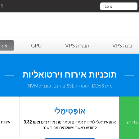
88
ILS
₪
בונה VPS
תבניות VPS
GPU
אירו
תוכניות אירוח וירטואליות
מוגן DDoS. תעודות SSL בחינם. כונני NVMe.
אוֹפְּטִימָלִי
בחודש
איזון אידיאלי לאירוח אתרים ופתרונות מודרניים
מ
3.32 ₪
אירוח ג
לחודש כאשר משולמים עבור שנה