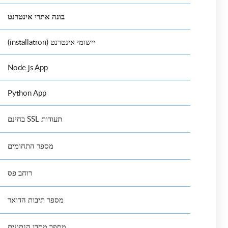
בונה אתרי אינטרנט
יישומי אינטרנט (installatron)
Node.js App
Python App
תעודות SSL בחינם
מספר התחומים
רוחב פס
מספר תיבות הדואר
מספר מסדי הנתונים