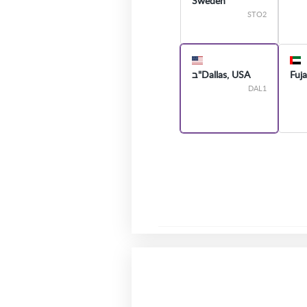
Sweden
STO2
Fuja
Dallas, USA"ב
DAL1