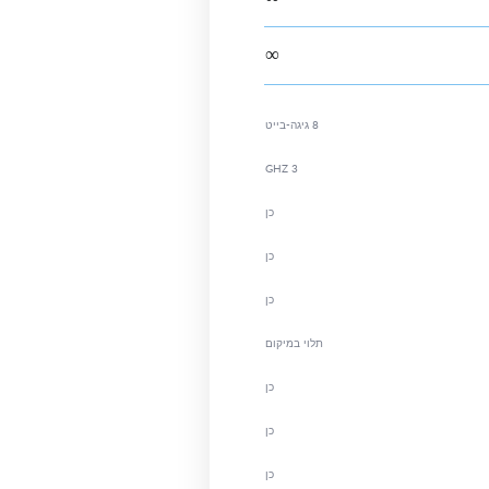
∞
8 גיגה-בייט
3 GHZ
כן
כן
כן
תלוי במיקום
כן
כן
כן