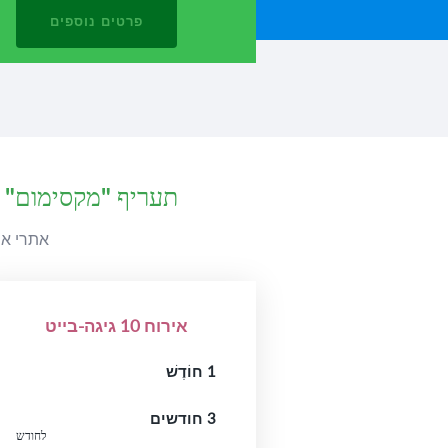
פרטים נוספים
תעריף "מקסימום" -
אתרי אינטרנט, מסדי נ
אירוח
10
גיגה-בייט
1 חוֹדֶשׁ
3 חודשים
לחודש