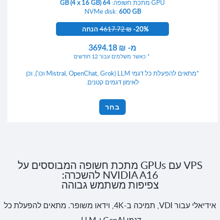
GPU מתכת חשופה:
64 GB (4 x 16 GB)
NVMe disk:
600 GB
-20% הנחה
4617.72 ₪
מ-
3694.18 ₪
כאשר משלמים עבור 12 חודשים
*מתאים להפעלת כל דגמי LLM (Mistral, OpenChat, Grok וכו'), וכן
לאימון דגמים קטנים.
בחר
VPS עם GPUs מתכת חשופה המבוססים על
NVIDIA A16 להשכרה:
צפיפות משתמש גבוהה
אידיאלי עבור VDI, תמיכה ב-4K, וידאו משופר. מתאים להפעלת כל
דגמי GenAI ו-LLM.