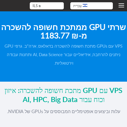
עִברִית
₪
ILS
שרתי GPU ממתכת חשופה להשכרה
מ-
1183.77 ₪
VPS עם GPUs מתכת חשופה להשכרה בדאלאס, ארה"ב. גרפי GPU
ניתנים להרחבה, אידיאליים עבור AI, Data Science ותחנות עבודה
וירטואליות.
VPS עם GPU מתכת חשופה להשכרה: איזון
וכוח עבור AI, HPC, Big Data
עלות וביצועים אופטימליים המבוססים על GPUs של NVIDIA.