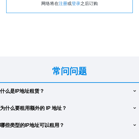
网络将在
注册
或
登录
之后订购
常问问题
什么是IP地址租赁？
IP 地址租赁是一项允许您获取静态 IP 地址以在项目中使用的服务。
为什么要租用额外的 IP 地址？
静态 IP 地址是分配给您的服务器或设备的唯一网络标识符。这改进
了网络识别，提供了更高的安全性，并允许您执行需要永久 IP 的任
租用一個額外的 IP 位址來為網站提供特殊功能：
务，例如设置 SSL 证书、组织远程访问或管理网络服务。
哪些类型的IP地址可以租用？
— 防止因鄰近資源的操作而導致意外阻塞；
— 防止針對公用 IP 位址的 DDoS 攻擊；
JVPS.HOSTING 提供租用 IPv4 和 IPv6 地址的机会。 IPv4 是大多数
— 建立郵件服務並大量郵寄信件；