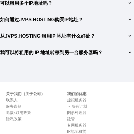
可以租用多个IP地址吗？
网络设备最常用的 IP 地址。 IPv6 是一种现代协议，具有更多地址
— 設定 FTP 伺服器與使用者交換文件，而不將文件下載到使用者的
和更好的优化，适合在现代网络中工作。 IP 地址类型的选择取决于
裝置上；
是的，JVPS.HOSTING 可以为一台服务器租用多个 IP 地址。如果您
项目的要求以及客户端设备和程序支持的协议。
— 透過 IP 位址存取網路資源。
如何通过JVPS.HOSTING购买IP地址？
需要分离多个项目或域，以及需要设置复杂的网络基础设施，这会
很方便。您可以在下订单时选择所需的 IP 地址数量，我们的专家将
如需购买IP地址，请前往IP地址租用服务页面。选择所需的地址数量
帮助您配置每个地址，以便与您的服务器有效配合。
从JVPS.HOSTING 租用IP 地址有什么好处？
并按照说明下订单。付款成功后，所选的IP地址将提供给您使用。您
将收到有关如何连接服务器并配置 IP 地址的说明。如果遇到任何困
从JVPS.HOSTING 租用 IP 地址可为您提供许多优势：地址的可靠性
难，我们的技术支持将帮助您进行设置和集成。
我可以将租用的 IP 地址转移到另一台服务器吗？
和可用性、快速设置和激活、在 IPv4 和 IPv6 之间进行选择的能力
以及灵活的资费条件。我们还提供 24/7 技术支持，指导您完成 IP
是的，JVPS.HOSTING 提供将租用的 IP 地址传输到另一台服务器的
地址的租用和设置过程，以便您的项目能够尽可能顺利、高效地运
功能，前提是这两台服务器都位于JVPS.HOSTING 基础设施内。如
行。
果您决定提高服务器容量或在不同服务器之间拆分任务，这尤其有
用。请联系支持人员以获取有关将 IP 地址移至另一台服务器的详细
信息和帮助。
关于我们（关于公司）
我们的优惠
联系人
虚拟服务器
服务条款
所有计划
退款/取消政策
图形处理器
隐私政策
託管
专用服务器
IP地址租赁