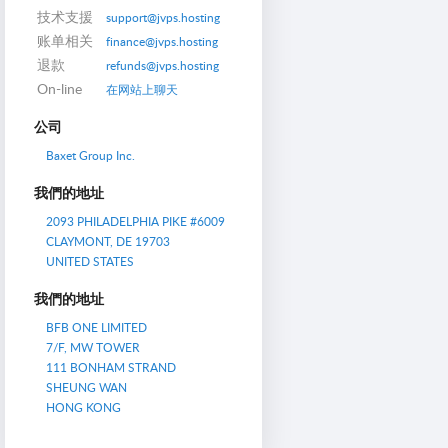
技术支援
support@jvps.hosting
账单相关
finance@jvps.hosting
退款
refunds@jvps.hosting
On-line
在网站上聊天
公司
Baxet Group Inc.
我們的地址
2093 PHILADELPHIA PIKE #6009
CLAYMONT, DE 19703
UNITED STATES
我們的地址
BFB ONE LIMITED
7/F, MW TOWER
111 BONHAM STRAND
SHEUNG WAN
HONG KONG