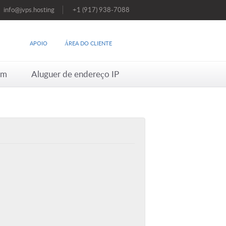
info@jvps.hosting
+1 (917) 938-7088
APOIO
ÁREA DO CLIENTE
em
Aluguer de endereço IP