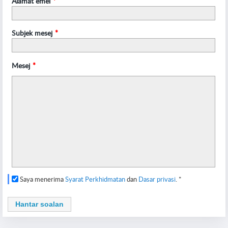
Alamat emel
*
Subjek mesej
*
Mesej
*
Saya menerima
Syarat Perkhidmatan
dan
Dasar privasi
.
*
Hantar soalan