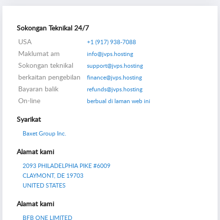
Sokongan Teknikal 24/7
USA
+1 (917) 938-7088
Maklumat am
info@jvps.hosting
Sokongan teknikal
support@jvps.hosting
berkaitan pengebilan
finance@jvps.hosting
Bayaran balik
refunds@jvps.hosting
On-line
berbual di laman web ini
Syarikat
Baxet Group Inc.
Alamat kami
2093 PHILADELPHIA PIKE #6009
CLAYMONT, DE 19703
UNITED STATES
Alamat kami
BFB ONE LIMITED