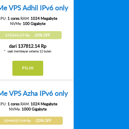
e VPS Adhil IPv6 only
CPU:
1 cores
RAM:
1024 Megabyte
NVMe:
100 Gigabyte
172265.17 Rp
-20% OFF
dari
137812.14 Rp
saat membayar selama 12 bulan
PILIH
e VPS Azha IPv6 only
CPU:
1 cores
RAM:
1024 Megabyte
NVMe:
1000 Gigabyte
3244327.54 Rp
-20% OFF