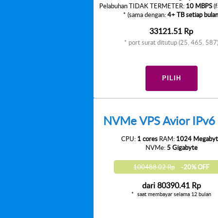
Pelabuhan TIDAK TERMETER:
10 MBPS
(f
* (sama dengan:
4+ TB setiap bula
33121.51 Rp
* port surat ditutup (25, 465, 587
PILIH
NVMe VPS Avior IPv6 
CPU:
1 cores
RAM:
1024 Megabyt
NVMe:
5 Gigabyte
100488.02 Rp
-20% OFF
dari
80390.41 Rp
saat membayar selama 12 bulan