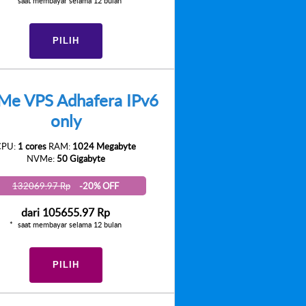
saat membayar selama 12 bulan
PILIH
e VPS Adhafera IPv6
only
CPU:
1 cores
RAM:
1024 Megabyte
NVMe:
50 Gigabyte
132069.97 Rp
-20% OFF
dari
105655.97 Rp
saat membayar selama 12 bulan
PILIH