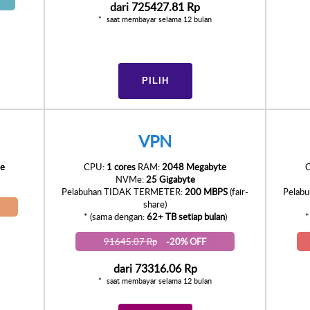
dari
725427.81 Rp
saat membayar selama 12 bulan
PILIH
VPN
e
CPU:
1 cores
RAM:
2048 Megabyte
NVMe:
25 Gigabyte
Pelabuhan TIDAK TERMETER:
200 MBPS
(fair-
Pelab
share)
* (sama dengan:
62+ TB setiap bulan
)
*
91645.07 Rp
-20% OFF
dari
73316.06 Rp
saat membayar selama 12 bulan