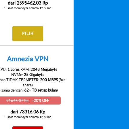
dari
2595462.03 Rp
saat membayar selama 12 bulan
PILIH
Amnezia VPN
CPU:
1 cores
RAM:
2048 Megabyte
NVMe:
25 Gigabyte
uhan TIDAK TERMETER:
200 MBPS
(fair-
share)
 (sama dengan:
62+ TB setiap bulan
)
91645.07 Rp
-20% OFF
dari
73316.06 Rp
saat membayar selama 12 bulan