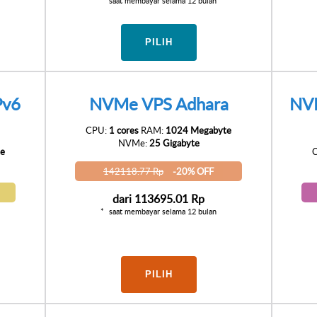
saat membayar selama 12 bulan
PILIH
Pv6
NVMe VPS Adhara
NVM
CPU:
1 cores
RAM:
1024 Megabyte
NVMe:
25 Gigabyte
e
142118.77 Rp
-20% OFF
dari
113695.01 Rp
saat membayar selama 12 bulan
PILIH