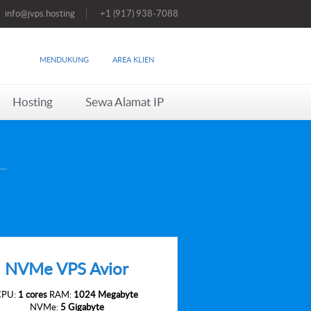
info@jvps.hosting
+1 (917) 938-7088
MENDUKUNG
AREA KLIEN
Hosting
Sewa Alamat IP
NVMe VPS Avior
CPU:
1 cores
RAM:
1024 Megabyte
NVMe:
5 Gigabyte