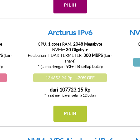
PILIH
Arcturus IPv6
NV
e
CPU:
1 cores
RAM:
2048 Megabyte
NVMe:
30 Gigabyte
PS
(fair-
Pelabuhan TIDAK TERMETER:
300 MBPS
(fair-
share)
n
)
* (sama dengan:
93+ TB setiap bulan
)
134653.94 Rp
-20% OFF
dari
107723.15 Rp
saat membayar selama 12 bulan
PILIH