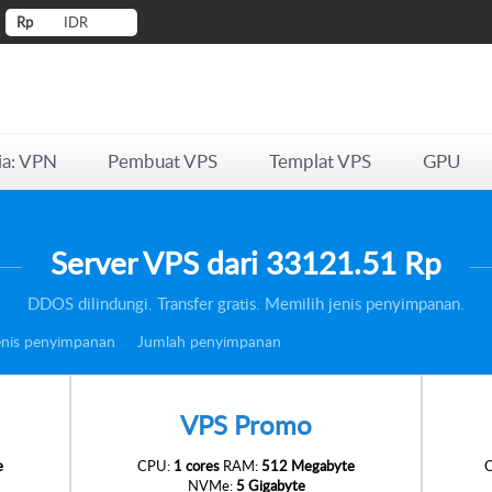
Rp
IDR
ia: VPN
Pembuat VPS
Templat VPS
GPU
Server VPS dari
33121.51 Rp
DDOS dilindungi. Transfer gratis. Memilih jenis penyimpanan.
enis penyimpanan
Jumlah penyimpanan
VPS Promo
e
CPU:
1 cores
RAM:
512 Megabyte
NVMe:
5 Gigabyte