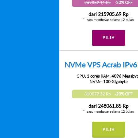
269882.11 Rp
-20% OFF
dari
215905.69 Rp
saat membayar selama 12 bulan
PILIH
NVMe VPS Acrab IPv6 
CPU:
1 cores
RAM:
4096 Megabyt
NVMe:
100 Gigabyte
310077.32 Rp
-20% OFF
dari
248061.85 Rp
saat membayar selama 12 bulan
PILIH