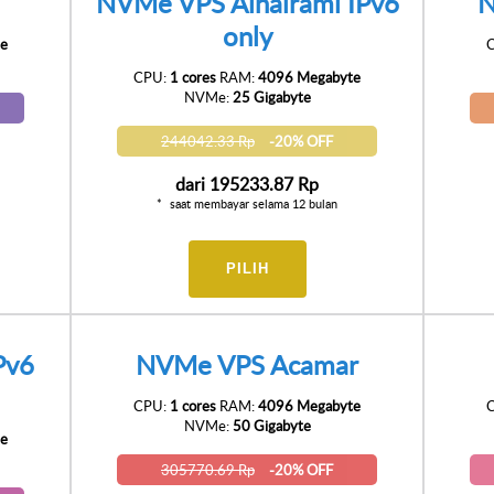
NVMe VPS Ainalrami IPv6
N
only
e
CPU:
1 cores
RAM:
4096 Megabyte
NVMe:
25 Gigabyte
244042.33 Rp
-20% OFF
dari
195233.87 Rp
saat membayar selama 12 bulan
PILIH
Pv6
NVMe VPS Acamar
CPU:
1 cores
RAM:
4096 Megabyte
NVMe:
50 Gigabyte
e
305770.69 Rp
-20% OFF