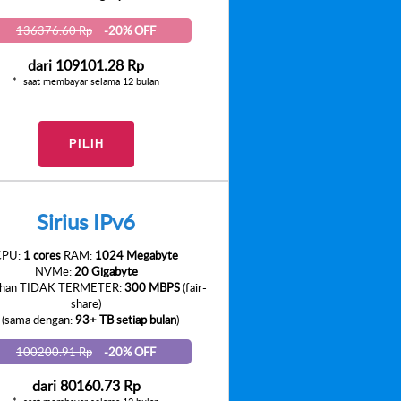
136376.60 Rp
-20% OFF
dari
109101.28 Rp
saat membayar selama 12 bulan
PILIH
Sirius IPv6
CPU:
1 cores
RAM:
1024 Megabyte
NVMe:
20 Gigabyte
uhan TIDAK TERMETER:
300 MBPS
(fair-
share)
 (sama dengan:
93+ TB setiap bulan
)
100200.91 Rp
-20% OFF
dari
80160.73 Rp