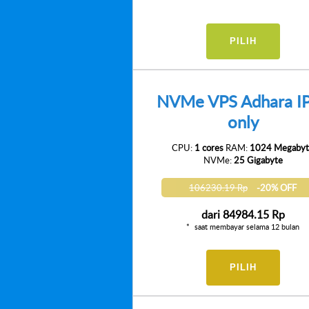
PILIH
NVMe VPS Adhara I
only
CPU:
1 cores
RAM:
1024 Megabyt
NVMe:
25 Gigabyte
106230.19 Rp
-20% OFF
dari
84984.15 Rp
saat membayar selama 12 bulan
PILIH