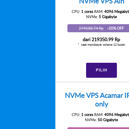
NVMe VPS Ain
CPU:
1 cores
RAM:
4096 Megabyt
NVMe:
5 Gigabyte
274188.74 Rp
-20% OFF
dari
219350.99 Rp
saat membayar selama 12 bulan
PILIH
NVMe VPS Acamar I
only
CPU:
1 cores
RAM:
4096 Megabyt
NVMe:
50 Gigabyte