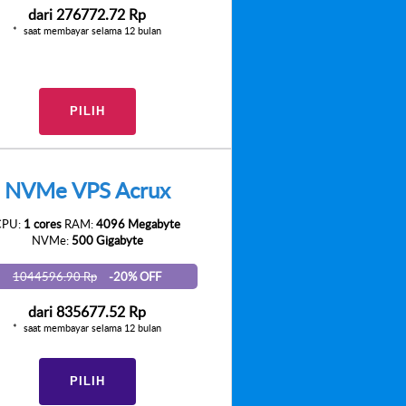
dari
276772.72 Rp
saat membayar selama 12 bulan
PILIH
NVMe VPS Acrux
CPU:
1 cores
RAM:
4096 Megabyte
NVMe:
500 Gigabyte
1044596.90 Rp
-20% OFF
dari
835677.52 Rp
saat membayar selama 12 bulan
PILIH