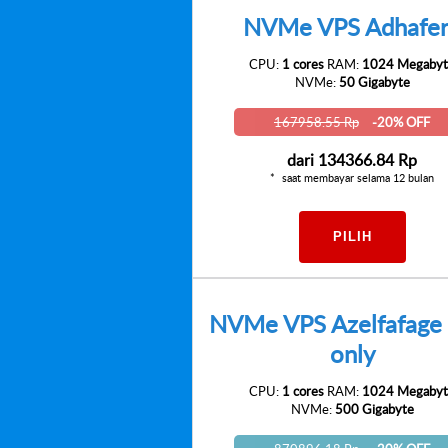
NVMe VPS Adhafe
CPU:
1 cores
RAM:
1024 Megabyt
NVMe:
50 Gigabyte
167958.55 Rp
-20% OFF
dari
134366.84 Rp
saat membayar selama 12 bulan
PILIH
NVMe VPS Azelfafage 
only
CPU:
1 cores
RAM:
1024 Megabyt
NVMe:
500 Gigabyte