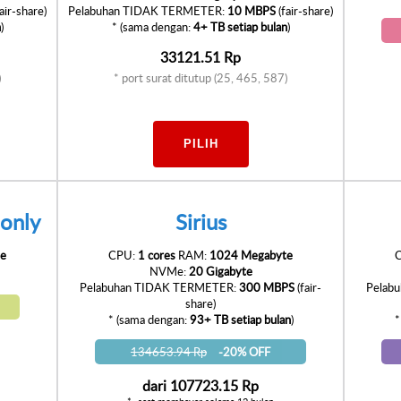
air-share)
Pelabuhan TIDAK TERMETER:
10 MBPS
(fair-share)
n
)
* (sama dengan:
4+ TB setiap bulan
)
33121.51 Rp
)
* port surat ditutup (25, 465, 587)
PILIH
only
Sirius
e
CPU:
1 cores
RAM:
1024 Megabyte
NVMe:
20 Gigabyte
Pelabuhan TIDAK TERMETER:
300 MBPS
(fair-
Pelab
share)
* (sama dengan:
93+ TB setiap bulan
)
*
134653.94 Rp
-20% OFF
dari
107723.15 Rp