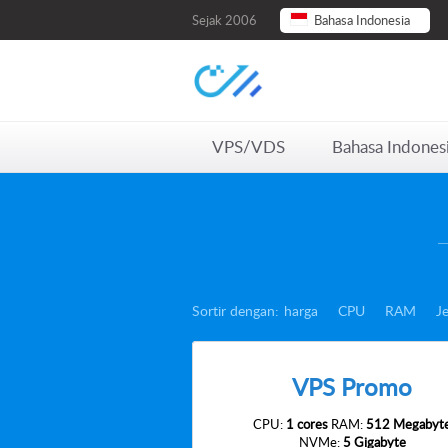
Sejak 2006
Bahasa Indonesia
VPS/VDS
Bahasa Indones
Sortir dengan:
harga
CPU
RAM
J
VPS Promo
CPU:
1 cores
RAM:
512 Megabyt
NVMe:
5 Gigabyte