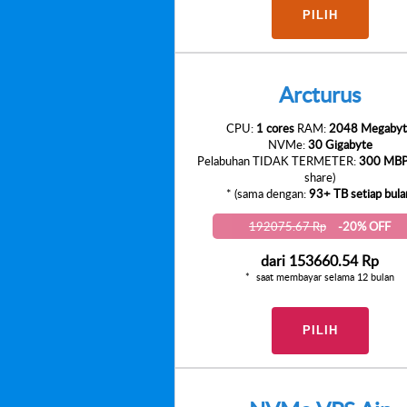
PILIH
Arcturus
CPU:
1 cores
RAM:
2048 Megabyt
NVMe:
30 Gigabyte
Pelabuhan TIDAK TERMETER:
300 MB
share)
* (sama dengan:
93+ TB setiap bula
192075.67 Rp
-20% OFF
dari
153660.54 Rp
saat membayar selama 12 bulan
PILIH