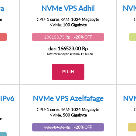
ra
NVMe VPS Adhil
NVM
e
CPU:
1 cores
RAM:
1024 Megabyte
NVMe:
100 Gigabyte
208153.75 Rp
-20% OFF
dari
166523.00 Rp
saat membayar selama 12 bulan
PILIH
IPv6
NVMe VPS Azelfafage
NVM
CPU:
1 cores
RAM:
1024 Megabyte
NVMe:
500 Gigabyte
e
906784.76 Rp
-20% OFF