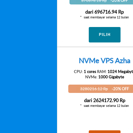
870896.18 Rp
-20% OFF
dari
696716.94 Rp
saat membayar selama 12 bulan
PILIH
NVMe VPS Azha
CPU:
1 cores
RAM:
1024 Megabyt
NVMe:
1000 Gigabyte
3280216.12 Rp
-20% OFF
dari
2624172.90 Rp
saat membayar selama 12 bulan