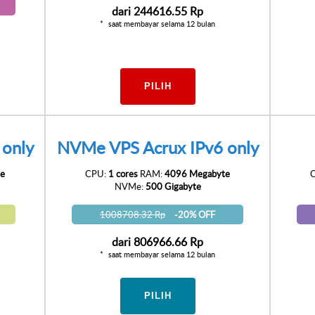
dari
244616.55 Rp
saat membayar selama 12 bulan
PILIH
only
NVMe VPS Acrux IPv6 only
e
CPU:
1 cores
RAM:
4096 Megabyte
NVMe:
500 Gigabyte
1008708.32 Rp
-20% OFF
dari
806966.66 Rp
saat membayar selama 12 bulan
PILIH