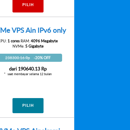
PILIH
Me VPS Ain IPv6 only
CPU:
1 cores
RAM:
4096 Megabyte
NVMe:
5 Gigabyte
238300.16 Rp
-20% OFF
dari
190640.13 Rp
saat membayar selama 12 bulan
PILIH