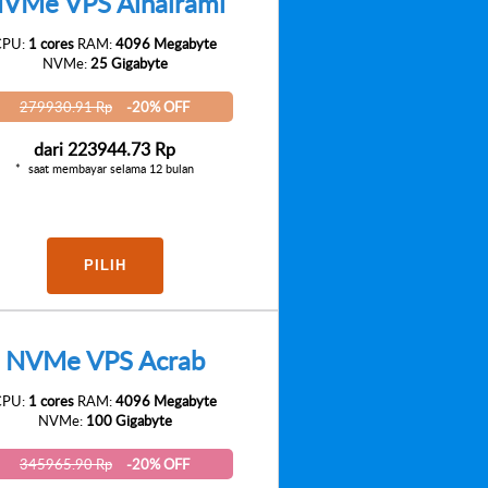
VMe VPS Ainalrami
CPU:
1 cores
RAM:
4096 Megabyte
NVMe:
25 Gigabyte
279930.91 Rp
-20% OFF
dari
223944.73 Rp
saat membayar selama 12 bulan
PILIH
NVMe VPS Acrab
CPU:
1 cores
RAM:
4096 Megabyte
NVMe:
100 Gigabyte
345965.90 Rp
-20% OFF