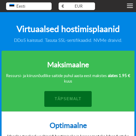
Eesti
€
EUR
Virtuaalsed hostimisplaanid
DDoS kaitstud. Tasuta SSL-sertifikaadid. NVMe draivid.
Maksimaalne
Ressursi- ja kiirusnõudlike saitide puhul aasta eest makstes
alates
1.95 €
kuus
TÄPSEMALT
Optimaalne