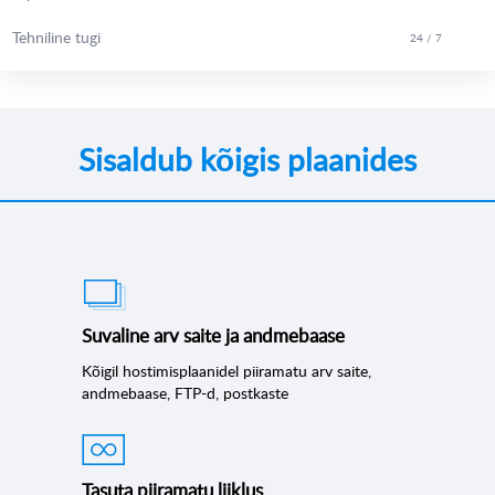
Tehniline tugi
24 / 7
Sisaldub kõigis plaanides
Suvaline arv saite ja andmebaase
Kõigil hostimisplaanidel piiramatu arv saite,
andmebaase, FTP-d, postkaste
Tasuta piiramatu liiklus