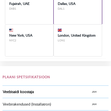
Fujairah, UAE
Dallas, USA
DXB1
DAL1
New York, USA
London, United Kingdom
NYC2
LON1
PLAANI SPETSIFIKATSIOON
Veebisaidi koostaja
JAH
Veebirakendused (Installatron)
JAH