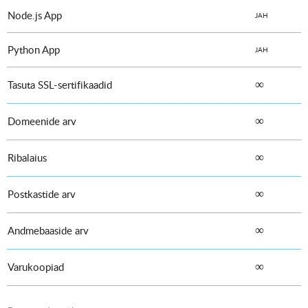
Node.js App
JAH
Python App
JAH
∞
Tasuta SSL-sertifikaadid
∞
Domeenide arv
∞
Ribalaius
∞
Postkastide arv
∞
Andmebaaside arv
∞
Varukoopiad