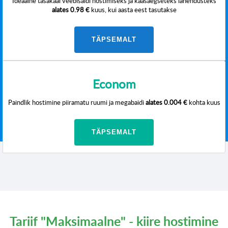
Ideaalne tasakaal veebisaidi hostimiseks ja kaasaegseteks lahendusteks
alates
0.98 €
kuus, kui aasta eest tasutakse
TÄPSEMALT
Econom
Paindlik hostimine piiramatu ruumi ja megabaidi
alates
0.004 €
kohta kuus
TÄPSEMALT
Tariif "Maksimaalne" - kiire hostimine