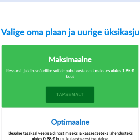
Valige oma plaan ja uurige üksikasju
Maksimaalne
Ressursi- ja kiirusnõudlike saitide puhul aasta eest makstes
alates
1.95 €
kuus
TÄPSEMALT
Optimaalne
Ideaalne tasakaal veebisaidi hostimiseks ja kaasaegseteks lahendusteks
alates
0.98 €
kuus, kui aasta eest tasutakse