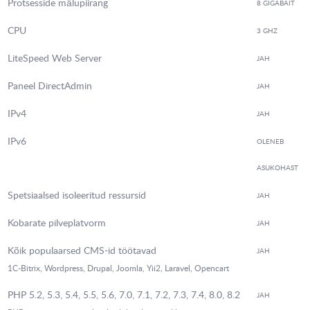
Protsesside mälupiirang
8 GIGABAIT
CPU
3 GHZ
LiteSpeed Web Server
JAH
Paneel DirectAdmin
JAH
IPv4
JAH
IPv6
OLENEB
ASUKOHAST
Spetsiaalsed isoleeritud ressursid
JAH
Kobarate pilveplatvorm
JAH
Kõik populaarsed CMS-id töötavad
JAH
1C-Bitrix, Wordpress, Drupal, Joomla, Yii2, Laravel, Opencart
PHP 5.2, 5.3, 5.4, 5.5, 5.6, 7.0, 7.1, 7.2, 7.3, 7.4, 8.0, 8.2
JAH