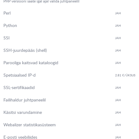
PHP versiooni saate igal ajal valida juhtpaneelil
Perl
JAH
Python
JAH
SSI
JAH
SSH-juurdepääs (shell)
JAH
Parooliga kaitsvad kataloogid
JAH
Spetsiaalsed IP-d
2.81 €
/ÜKSUS
SSL-sertifikaadid
JAH
Failihaldur juhtpaneelil
JAH
Käsitsi varundamine
JAH
Webalizer statistikasüsteem
JAH
E-posti veebiliides
JAH