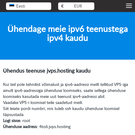
Eesti
€
EUR
Ühendage meie ipv6 teenustega
ipv4 kaudu
Ühendus teenuse
jvps.hosting
kaudu
Kui teil pole tehnilist võimalust ja ipv6-aadressi meilt tellitud VPS-iga
ainult ipv6-aadressiga ühenduse loomiseks, saate sellega ühenduse
loomiseks kasutada meie uut teenust ipv4-aadressi abil.
Vaadake VPS-i loomisel teile saadetud meili.
Siit leiate pordi numbri, mis tuleb ssh kaudu ühenduse loomisel
täpsustada.
Logi sisse:
root
Ühenduse aadress:
4to6.jvps.hosting