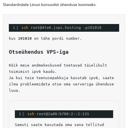
Standardnäide Linuxi konsoolist ühenduse loomiseks:
1
ssh 
root@4to6.jvps.hosting -p101010
kus 
101010
 on tähe pordi number.
Otseühendus VPS-iga
Kõik meie andmekeskused toetavad täielikult 
toimimist ipv6 kaudu.
Ja kui teie teenusepakkuja kasutab ipv6, saate 
ilma probleemideta otse oma serveriga ühenduse 
luua.
1
ssh 
root@2a00:b700:2::2:131
Samuti saate kasutada oma vana tellitud 