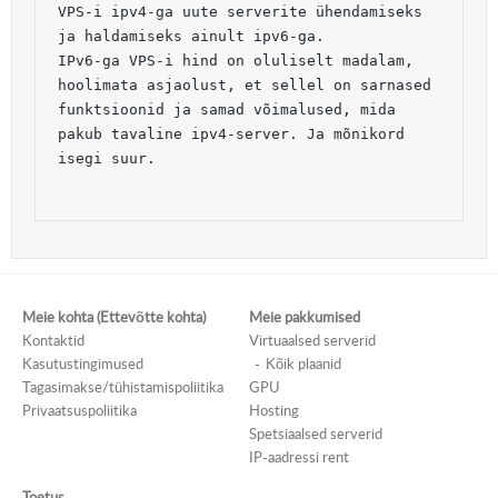
VPS-i ipv4-ga uute serverite ühendamiseks 
ja haldamiseks ainult ipv6-ga.
IPv6-ga VPS-i hind on oluliselt madalam, 
hoolimata asjaolust, et sellel on sarnased 
funktsioonid ja samad võimalused, mida 
pakub tavaline ipv4-server. Ja mõnikord 
isegi suur.
Meie kohta (Ettevõtte kohta)
Meie pakkumised
Kontaktid
Virtuaalsed serverid
Kasutustingimused
Kõik plaanid
Tagasimakse/tühistamispoliitika
GPU
Privaatsuspoliitika
Hosting
Spetsiaalsed serverid
IP-aadressi rent
Toetus