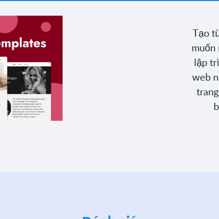
Tạo từ
muốn 
lập t
web n
trang
b