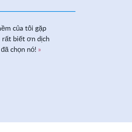
mềm của tôi gặp
Không có 
 rất biết ơn dịch
chuyên n
 đã chọn nó!
này từ mộ
nào, vì đâ
ơn những