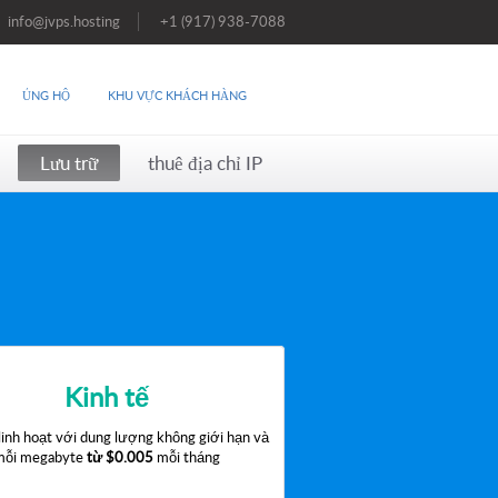
info@jvps.hosting
+1 (917) 938-7088
ỦNG HỘ
KHU VỰC KHÁCH HÀNG
Lưu trữ
thuê địa chỉ IP
Kinh tế
linh hoạt với dung lượng không giới hạn và
mỗi megabyte
từ
$0.005
mỗi tháng