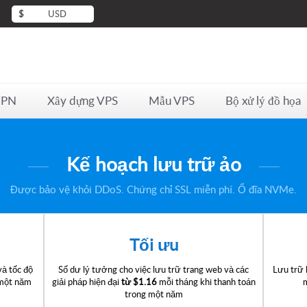
$
USD
VPN
Xây dựng VPS
Mẫu VPS
Bộ xử lý đồ họa
Kế hoạch lưu trữ ảo
Được bảo vệ khỏi DDoS. Chứng chỉ SSL miễn phí. Ổ đĩa NVMe.
Tối ưu
và tốc độ
Số dư lý tưởng cho việc lưu trữ trang web và các
Lưu trữ 
 một năm
giải pháp hiện đại
từ
$1.16
mỗi tháng khi thanh toán
trong một năm