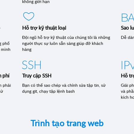
không giới hạn
p
Hỗ trợ kỹ thuật loại
Sao l
Đội ngũ hỗ trợ kỹ thuật của chúng tôi là những
Dễ dàn
g phổ
người thực sự luôn sẵn sàng giúp đỡ khách
a mình
hàng
 phí
Truy cập SSH
Hỗ tr
n phải
Bạn có thể sao chép và chỉnh sửa tập tin, sử
Giải p
hử
dụng git, chạy tập lệnh bash
và phầ
kích ho
Trình tạo trang web