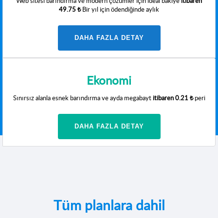
Web sitesi barındırma ve modern çözümler için ideal bakiye
itibaren
49.75 ₺
Bir yıl için ödendiğinde aylık
DAHA FAZLA DETAY
Ekonomi
Sınırsız alanla esnek barındırma ve ayda megabayt
itibaren
0.21 ₺
peri
DAHA FAZLA DETAY
Tüm planlara dahil