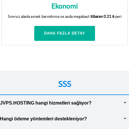
Ekonomi
Sınırsız alanla esnek barındırma ve ayda megabayt
itibaren
0.21 ₺
peri
DAHA FAZLA DETAY
SSS
JVPS.HOSTING hangi hizmetleri sağlıyor?
JVPS.HOSTING, müşterilerimizin ihtiyaçlarını karşılamak için geniş
Hangi ödeme yöntemleri destekleniyor?
bir hizmet yelpazesi sunmaktadır. Web siteleri için sanal barındırma,
daha fazla kaynak gerektiren projeler için VPS/VDS sunucu