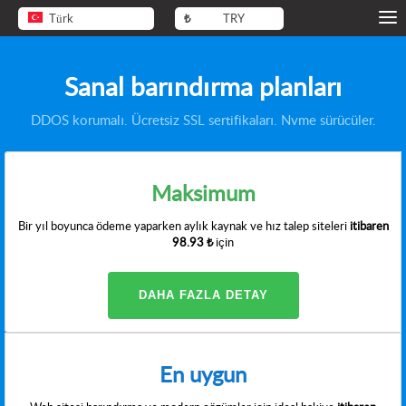
Türk
₺
TRY
Sanal barındırma planları
DDOS korumalı. Ücretsiz SSL sertifikaları. Nvme sürücüler.
Maksimum
Bir yıl boyunca ödeme yaparken aylık kaynak ve hız talep siteleri
itibaren
98.93 ₺
için
DAHA FAZLA DETAY
En uygun