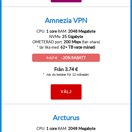
Amnezia VPN
CPU:
1 core
RAM:
2048 Megabyte
NVMe:
25 Gigabyte
OMETERAD port:
200 Mbps
(fair-share)
* (är lika med:
62+ TB varje månad
)
4.67 €
-20% RABATT
Från
3.74 €
när du betalar för 12 månader
VÄLJ
Arcturus
CPU:
1 core
RAM:
2048 Megabyte