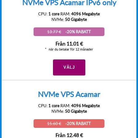
NVMe VPS Acamar IPv6 only
CPU:
1 core
RAM:
4096 Megabyte
NVMe:
50 Gigabyte
13.77 €
-20% RABATT
Från
11.01 €
när du betalar för 12 månader
VÄLJ
NVMe VPS Acamar
CPU:
1 core
RAM:
4096 Megabyte
NVMe:
50 Gigabyte
15.60 €
-20% RABATT
Från
12.48 €