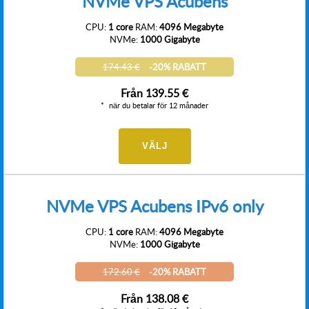
NVMe VPS Acubens
CPU:
1 core
RAM:
4096 Megabyte
NVMe:
1000 Gigabyte
174.43 €
-20% RABATT
Från
139.55 €
när du betalar för 12 månader
VÄLJ
NVMe VPS Acubens IPv6 only
CPU:
1 core
RAM:
4096 Megabyte
NVMe:
1000 Gigabyte
172.60 €
-20% RABATT
Från
138.08 €