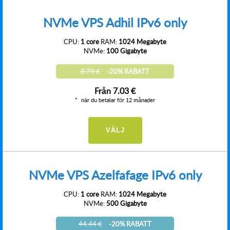
NVMe VPS Adhil IPv6 only
CPU:
1 core
RAM:
1024 Megabyte
NVMe:
100 Gigabyte
8.79 €
-20% RABATT
Från
7.03 €
när du betalar för 12 månader
VÄLJ
NVMe VPS Azelfafage IPv6 only
CPU:
1 core
RAM:
1024 Megabyte
NVMe:
500 Gigabyte
44.44 €
-20% RABATT