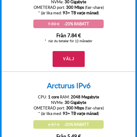
NVMe:
30 Gigabyte
OMETERAD port:
300 Mbps
(fair-share)
* (är lika med:
93+ TB varje månad
)
9.80 €
-20% RABATT
Från
7.84 €
när du betalar för 12 månader
VÄLJ
Arcturus IPv6
CPU:
1 core
RAM:
2048 Megabyte
NVMe:
30 Gigabyte
OMETERAD port:
300 Mbps
(fair-share)
* (är lika med:
93+ TB varje månad
)
6.87 €
-20% RABATT
Från
5.49 €