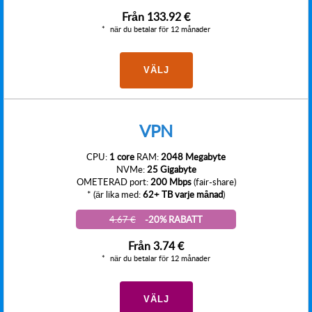
Från
133.92 €
när du betalar för 12 månader
VÄLJ
VPN
CPU:
1 core
RAM:
2048 Megabyte
NVMe:
25 Gigabyte
OMETERAD port:
200 Mbps
(fair-share)
* (är lika med:
62+ TB varje månad
)
4.67 €
-20% RABATT
Från
3.74 €
när du betalar för 12 månader
VÄLJ