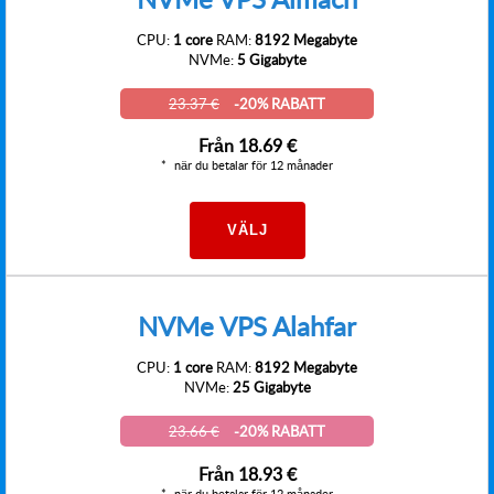
CPU:
1 core
RAM:
8192 Megabyte
NVMe:
5 Gigabyte
23.37 €
-20% RABATT
Från
18.69 €
när du betalar för 12 månader
VÄLJ
NVMe VPS Alahfar
CPU:
1 core
RAM:
8192 Megabyte
NVMe:
25 Gigabyte
23.66 €
-20% RABATT
Från
18.93 €
när du betalar för 12 månader