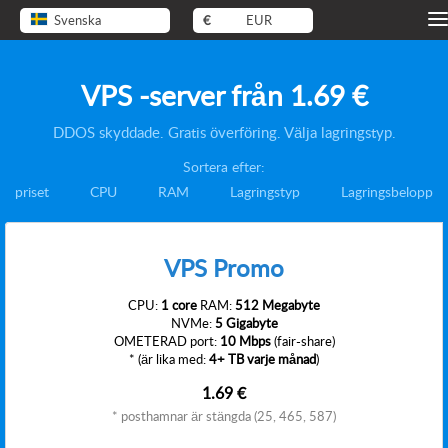
Svenska
€
EUR
VPS -server från
1.69 €
DDOS skyddade. Gratis överföring. Välja lagringstyp.
Sortera efter:
priset
CPU
RAM
Lagringstyp
Lagringsbelopp
VPS Promo
CPU:
1 core
RAM:
512 Megabyte
NVMe:
5 Gigabyte
OMETERAD port:
10 Mbps
(fair-share)
* (är lika med:
4+ TB varje månad
)
1.69 €
* posthamnar är stängda (25, 465, 587)