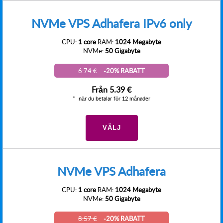
NVMe VPS Adhafera IPv6 only
CPU:
1 core
RAM:
1024 Megabyte
NVMe:
50 Gigabyte
6.74 €
-20% RABATT
Från
5.39 €
när du betalar för 12 månader
VÄLJ
NVMe VPS Adhafera
CPU:
1 core
RAM:
1024 Megabyte
NVMe:
50 Gigabyte
8.57 €
-20% RABATT