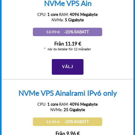
NVMe VPS Ain
CPU:
1 core
RAM:
4096 Megabyte
NVMe:
5 Gigabyte
13.99 €
-20% RABATT
Från
11.19 €
när du betalar för 12 månader
VÄLJ
NVMe VPS Ainalrami IPv6 only
CPU:
1 core
RAM:
4096 Megabyte
NVMe:
25 Gigabyte
12.45 €
-20% RABATT
Från
9.96 €