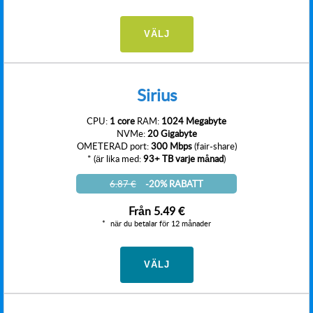
VÄLJ
Sirius
CPU:
1 core
RAM:
1024 Megabyte
NVMe:
20 Gigabyte
OMETERAD port:
300 Mbps
(fair-share)
* (är lika med:
93+ TB varje månad
)
6.87 €
-20% RABATT
Från
5.49 €
när du betalar för 12 månader
VÄLJ