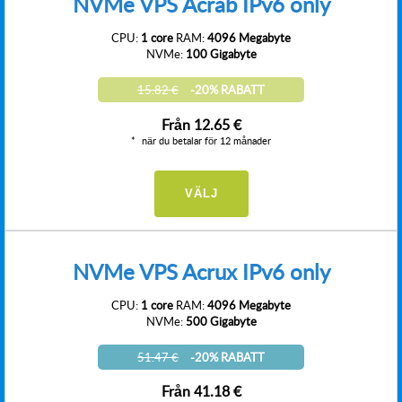
NVMe VPS Acrab IPv6 only
CPU:
1 core
RAM:
4096 Megabyte
NVMe:
100 Gigabyte
15.82 €
-20% RABATT
Från
12.65 €
när du betalar för 12 månader
VÄLJ
NVMe VPS Acrux IPv6 only
CPU:
1 core
RAM:
4096 Megabyte
NVMe:
500 Gigabyte
51.47 €
-20% RABATT
Från
41.18 €