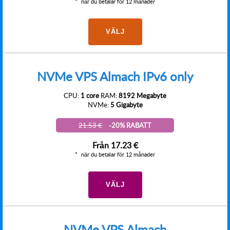
när du betalar för 12 månader
VÄLJ
NVMe VPS Almach IPv6 only
CPU:
1 core
RAM:
8192 Megabyte
NVMe:
5 Gigabyte
21.53 €
-20% RABATT
Från
17.23 €
när du betalar för 12 månader
VÄLJ
NVMe VPS Almach