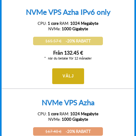
NVMe VPS Azha IPv6 only
CPU:
1 core
RAM:
1024 Megabyte
NVMe:
1000 Gigabyte
165.57 €
-20% RABATT
Från
132.45 €
när du betalar för 12 månader
VÄLJ
NVMe VPS Azha
CPU:
1 core
RAM:
1024 Megabyte
NVMe:
1000 Gigabyte
167.40 €
-20% RABATT