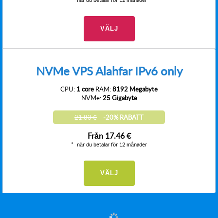
VÄLJ
NVMe VPS Alahfar IPv6 only
CPU:
1 core
RAM:
8192 Megabyte
NVMe:
25 Gigabyte
21.83 €
-20% RABATT
Från
17.46 €
när du betalar för 12 månader
VÄLJ
NVMe VPS Algedi IPv6 only