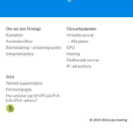
CPU:
1 core
RAM:
8192 Megabyte
NVMe:
50 Gigabyte
23.15 €
-20% RABATT
Från
18.52 €
när du betalar för 12 månader
VÄLJ
NVMe VPS Algol
CPU:
1 core
RAM:
8192 Megabyte
NVMe:
100 Gigabyte
27.03 €
-20% RABATT
Från
21.62 €
när du betalar för 12 månader