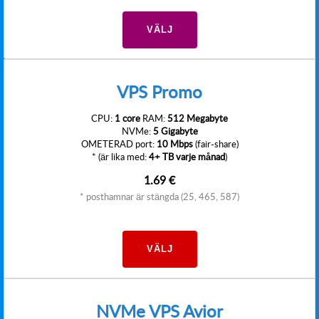
VÄLJ
VPS Promo
CPU:
1 core
RAM:
512 Megabyte
NVMe:
5 Gigabyte
OMETERAD port:
10 Mbps
(fair-share)
* (är lika med:
4+ TB varje månad
)
1.69 €
* posthamnar är stängda (25, 465, 587)
VÄLJ
NVMe VPS Avior