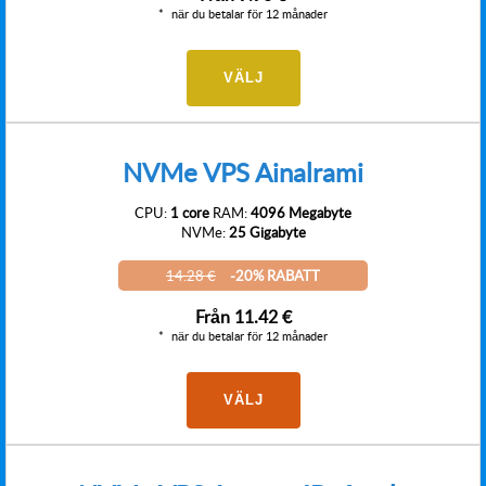
när du betalar för 12 månader
VÄLJ
NVMe VPS Ainalrami
CPU:
1 core
RAM:
4096 Megabyte
NVMe:
25 Gigabyte
14.28 €
-20% RABATT
Från
11.42 €
när du betalar för 12 månader
VÄLJ