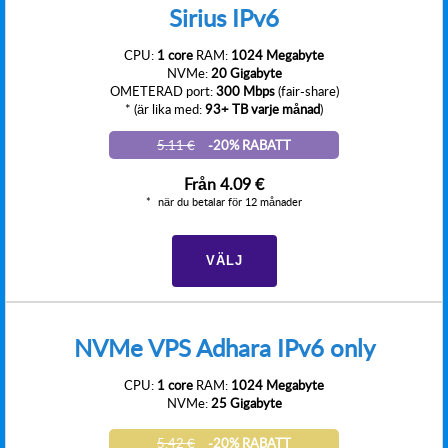
Sirius IPv6
CPU:
1 core
RAM:
1024 Megabyte
NVMe:
20 Gigabyte
OMETERAD port:
300 Mbps
(fair-share)
* (är lika med:
93+ TB varje månad
)
5.11 €
-20% RABATT
Från
4.09 €
när du betalar för 12 månader
VÄLJ
NVMe VPS Adhara IPv6 only
CPU:
1 core
RAM:
1024 Megabyte
NVMe:
25 Gigabyte
5.42 €
-20% RABATT