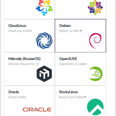
CloudLinux
Debian
CloudLinux 8 64bit
Debian 11 64bit
Mikrotik (RouterOS)
OpenSUSE
Mikrotik (RouterOS) 7.8
OpenSUSE 15.4 64bit
Oracle
RockyLinux
Oracle 8 64bit
RockyLinux 9 64bit