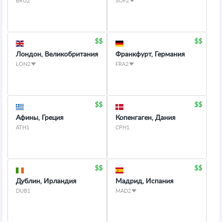
BRU2
SOF2
Лондон, Великобритания
Франкфурт, Германия
LON2
FRA2
Афины, Греция
Копенгаген, Дания
ATH1
CPH1
Дублин, Ирландия
Мадрид, Испания
DUB1
MAD2