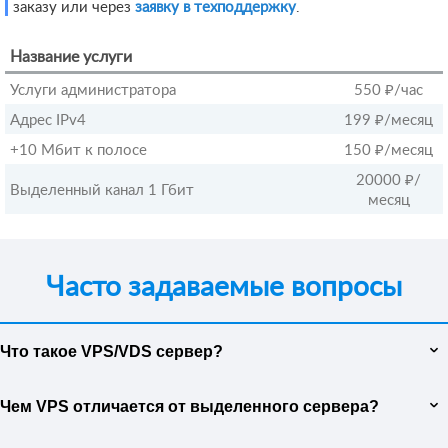
заказу или через
заявку в техподдержку
.
Название услуги
Услуги администратора
550 ₽
/час
Адрес IPv4
199 ₽
/месяц
+10 Мбит к полосе
150 ₽
/месяц
20000 ₽
/
Выделенный канал 1 Гбит
месяц
Часто задаваемые вопросы
Что такое VPS/VDS сервер?
VPS (виртуальный частный сервер) или VDS (виртуальный
Чем VPS отличается от выделенного сервера?
выделенный сервер) — это виртуальный сервер, который
предоставляет выделенные ресурсы физического сервера,
Основное отличие между VPS и выделенным сервером