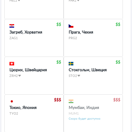
HEL2
PAR2
Загреб, Хорватия
Прага, Чехия
ZAG1
PRG2
Цюрих, Швейцария
Стокгольм, Швеция
ZRH2
STO2
Токио, Япония
Мумбаи, Индия
TYO2
MUM1
Скоро будет доступно