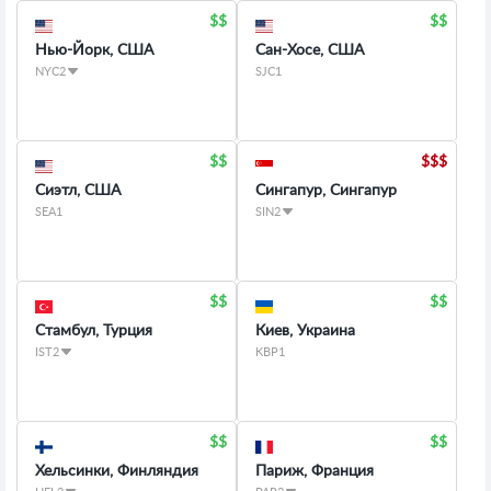
Нью-Йорк, США
Сан-Хосе, США
NYC2
SJC1
Сиэтл, США
Сингапур, Сингапур
SEA1
SIN2
Стамбул, Турция
Киев, Украина
IST2
KBP1
Хельсинки, Финляндия
Париж, Франция