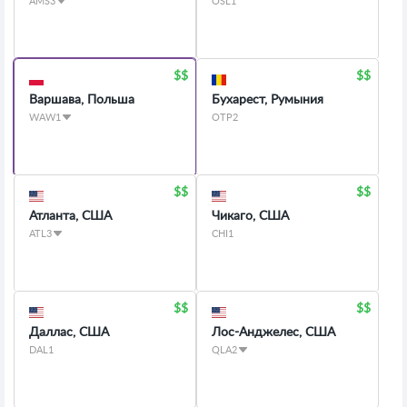
AMS3
OSL1
Варшава, Польша
Бухарест, Румыния
WAW1
OTP2
Атланта, США
Чикаго, США
ATL3
CHI1
Даллас, США
Лос-Анджелес, США
DAL1
QLA2