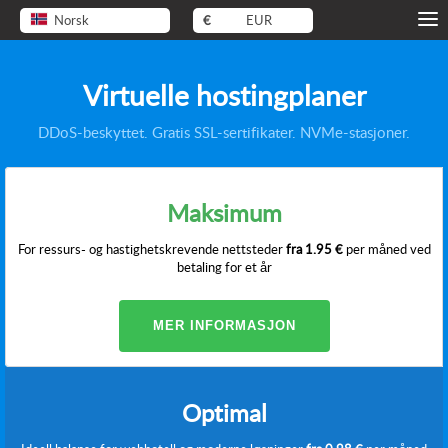
Norsk
€
EUR
Virtuelle hostingplaner
DDoS-beskyttet. Gratis SSL-sertifikater. NVMe-stasjoner.
Maksimum
For ressurs- og hastighetskrevende nettsteder
fra
1.95 €
per måned ved
betaling for et år
MER INFORMASJON
Optimal