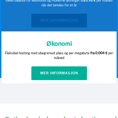
Ideell balanse for webhotell og moderne løsninger
fra
0.98 €
per måned
når det betales for et år
MER INFORMASJON
Økonomi
Fleksibel hosting med ubegrenset plass og per megabyte
fra
0.004 €
per
måned
MER INFORMASJON