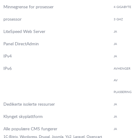
Minnegrense for prosesser
4 GIGABYTE
prosessor
3 GHZ
LiteSpeed Web Server
JA
Panel DirectAdmin
JA
IPv4
JA
IPv6
AVHENGER
AV
PLASSERING
Dedikerte isolerte ressurser
JA
Klynget skyplattform
JA
Alle populære CMS fungerer
JA
1C-Bitrix, Wordpress, Drupal, Joomla, Yii2, Laravel, Opencart