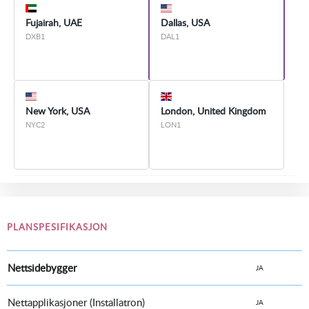
Fujairah, UAE
Dallas, USA
DXB1
DAL1
New York, USA
London, United Kingdom
NYC2
LON1
PLANSPESIFIKASJON
Nettsidebygger
JA
Nettapplikasjoner (Installatron)
JA