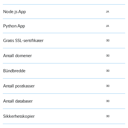
Node.js App
JA
Python App
JA
∞
Gratis SSL-sertifikater
∞
Antall domener
∞
Båndbredde
∞
Antall postkasser
∞
Antall databaser
∞
Sikkerhetskopier