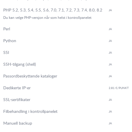
PHP 5.2, 5.3, 5.4, 5.5, 5.6, 7.0, 7.1, 7.2, 7.3, 7.4, 8.0, 8.2
JA
Du kan velge PHP-versjon når som helst i kontrollpanelet
Perl
JA
Python
JA
SSI
JA
SSH-tilgang (shell)
JA
Passordbeskyttende kataloger
JA
Dedikerte IP-er
2.81 €
/PUNKT
SSL-sertifikater
JA
Filbehandling i kontrollpanelet
JA
Manuell backup
JA