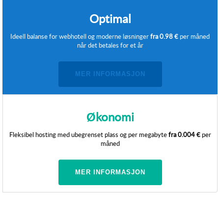
Optimal
Ideell balanse for webhotell og moderne løsninger
fra
0.98 €
per måned
når det betales for et år
MER INFORMASJON
Økonomi
Fleksibel hosting med ubegrenset plass og per megabyte
fra
0.004 €
per
måned
MER INFORMASJON