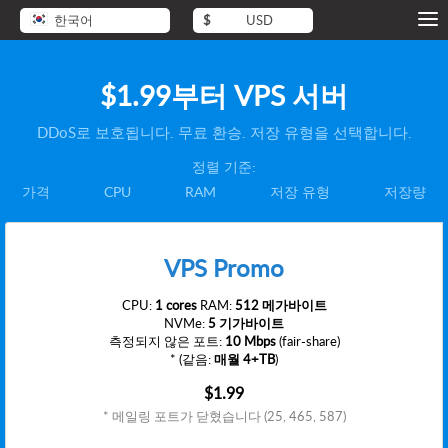
한국어
$
USD
$1.99
부터 VPS 서버
DDoS로 보호됩니다. 무료 환승. 저장 유형을 선택합니다.
정렬 기준:
가격
CPU
RAM
저장 유형
저장량
VPS Promo
CPU:
1 cores
RAM:
512 메가바이트
NVMe:
5 기가바이트
측정되지 않은 포트:
10 Mbps
(fair-share)
* (같음:
매월 4+TB
)
$1.99
* 메일링 포트가 닫혔습니다 (25, 465, 587)