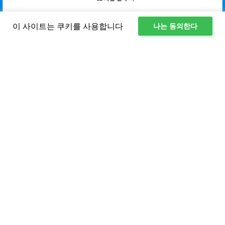
이 사이트는 쿠키를 사용합니다
나는 동의한다
선택하다
NVMe VPS Algol IPv6 only
CPU:
1 cores
RAM:
8192 메가바이트
NVMe:
100 기가바이트
$29.67
-20% 할인
$23.73
부터
12 개월 결제 시
선택하다
NVMe VPS Alia