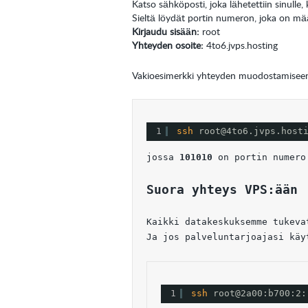
Katso sähköposti, joka lähetettiin sinulle, 
Sieltä löydät portin numeron, joka on mä
Kirjaudu sisään:
root
Yhteyden osoite:
4to6.jvps.hosting
Vakioesimerkki yhteyden muodostamiseen 
1
ssh 
root@4to6.jvps.host
jossa 
101010
 on portin numero
Suora yhteys VPS:ään
Kaikki datakeskuksemme tukeva
Ja jos palveluntarjoajasi käy
1
ssh 
root@2a00:b700:2: