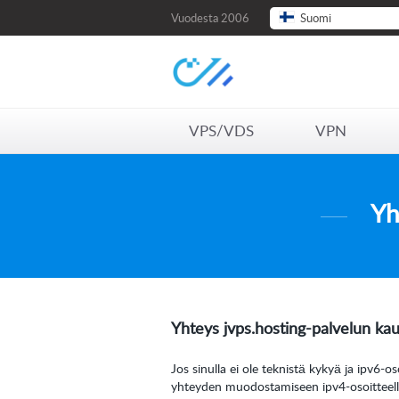
Vuodesta 2006
Suomi
VPS/VDS
VPN
Yh
Yhteys
jvps.hosting
-palvelun kau
Jos sinulla ei ole teknistä kykyä ja ipv6-
yhteyden muodostamiseen ipv4-osoitteell