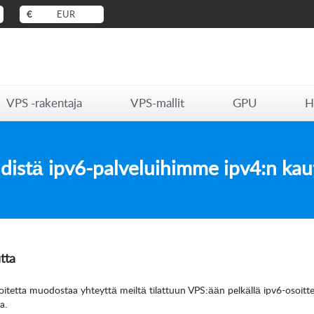
€
EUR
VPS -rakentaja
VPS-mallit
GPU
H
distä ipv6-palveluihimme ipv4:n kau
tta
osoitetta muodostaa yhteyttä meiltä tilattuun VPS:ään pelkällä ipv6-osoit
a.