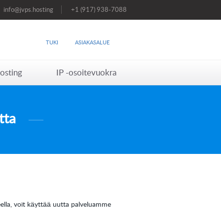
info@jvps.hosting
+1 (917) 938-7088
TUKI
ASIAKASALUE
osting
IP -osoitevuokra
tta
teella, voit käyttää uutta palveluamme