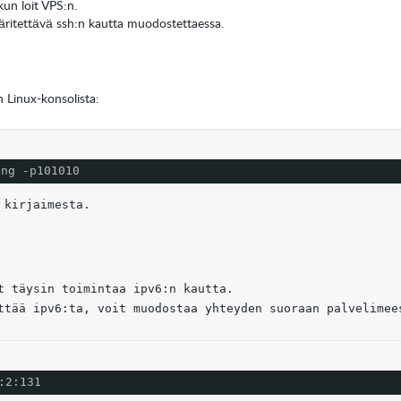
kun loit VPS:n.
äritettävä ssh:n kautta muodostettaessa.
Linux-konsolista:
ing -p101010
 kirjaimesta.
t täysin toimintaa ipv6:n kautta.
ttää ipv6:ta, voit muodostaa yhteyden suoraan palvelimee
:2:131