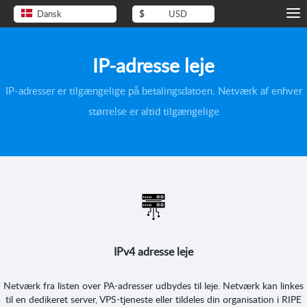
Dansk
$
USD
IP-adresse leje
IP-adresser er tilgængelige på betalingsdatoen. Netværk af enhver
størrelse er altid tilgængelige
IPv4 adresse leje
Netværk fra listen over PA-adresser udbydes til leje. Netværk kan linkes
til en dedikeret server, VPS-tjeneste eller tildeles din organisation i RIPE