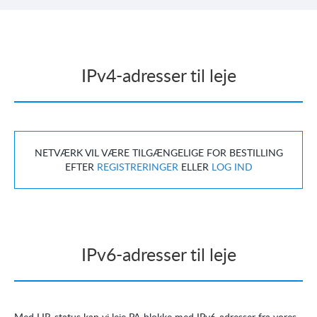
IPv4-adresser til leje
NETVÆRK VIL VÆRE TILGÆNGELIGE FOR BESTILLING
EFTER
REGISTRERINGER
ELLER
LOG IND
IPv6-adresser til leje
Med LIR-status kan vi leje PA-blokke med IPv6-adresser fra vores