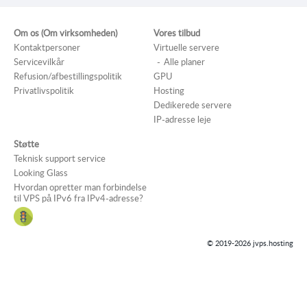
beslutter dig for at forbedre din serverkapacitet eller dele opgaver
mellem forskellige servere. Kontakt support for detaljer og hjælp til
at flytte din IP-adresse til en anden server.
Om os (Om virksomheden)
Vores tilbud
Kontaktpersoner
Virtuelle servere
Servicevilkår
Alle planer
Refusion/afbestillingspolitik
GPU
Privatlivspolitik
Hosting
Dedikerede servere
IP-adresse leje
Støtte
Teknisk support service
Looking Glass
Hvordan opretter man forbindelse
til VPS på IPv6 fra IPv4-adresse?
© 2019-2026 jvps.hosting