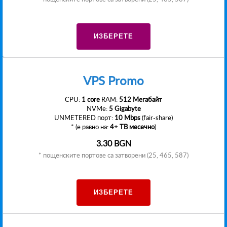
ИЗБЕРЕТЕ
VPS Promo
CPU:
1 core
RAM:
512 Мегабайт
NVMe:
5 Gigabyte
UNMETERED порт:
10 Mbps
(fair-share)
* (е равно на:
4+ TB месечно
)
3.30 BGN
* пощенските портове са затворени (25, 465, 587)
ИЗБЕРЕТЕ