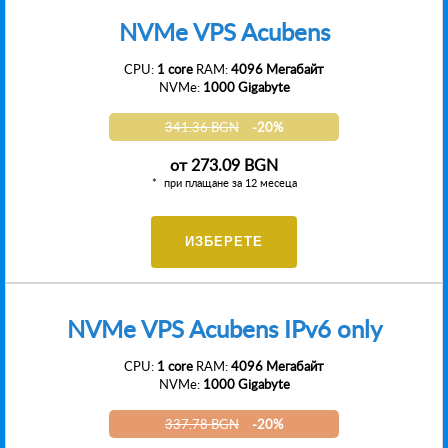
NVMe VPS Acubens
CPU:
1 core
RAM:
4096 Мегабайт
NVMe:
1000 Gigabyte
341.36 BGN
-20%
от
273.09 BGN
при плащане за 12 месеца
ИЗБЕРЕТЕ
NVMe VPS Acubens IPv6 only
CPU:
1 core
RAM:
4096 Мегабайт
NVMe:
1000 Gigabyte
337.78 BGN
-20%