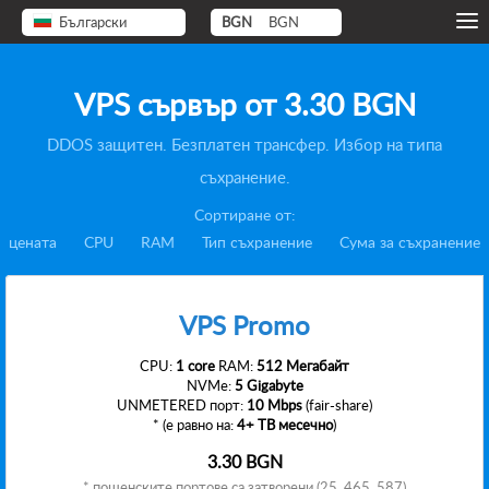
Български
BGN
BGN
VPS сървър от
3.30 BGN
DDOS защитен. Безплатен трансфер. Избор на типа
съхранение.
Сортиране от:
цената
CPU
RAM
Тип съхранение
Сума за съхранение
VPS Promo
CPU:
1 core
RAM:
512 Мегабайт
NVMe:
5 Gigabyte
UNMETERED порт:
10 Mbps
(fair-share)
* (е равно на:
4+ TB месечно
)
3.30 BGN
* пощенските портове са затворени (25, 465, 587)