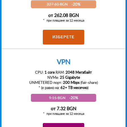
327.60 BGN
-20%
от
262.08 BGN
при плащане за 12 месеца
ИЗБЕРЕТЕ
VPN
CPU:
1 core
RAM:
2048 Мегабайт
NVMe:
25 Gigabyte
UNMETERED порт:
200 Mbps
(fair-share)
* (е равно на:
62+ TB месечно
)
9.15 BGN
-20%
от
7.32 BGN
при плащане за 12 месеца