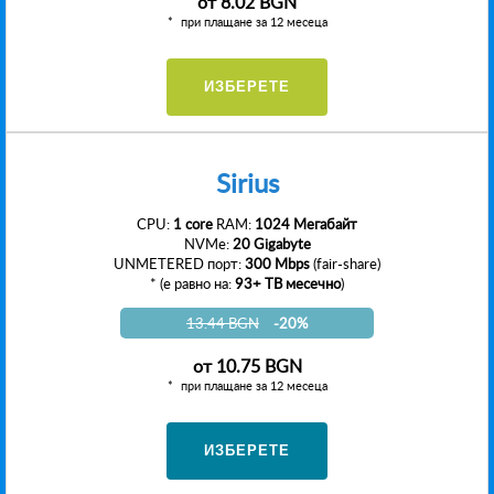
от
8.02 BGN
при плащане за 12 месеца
ИЗБЕРЕТЕ
Sirius
CPU:
1 core
RAM:
1024 Мегабайт
NVMe:
20 Gigabyte
UNMETERED порт:
300 Mbps
(fair-share)
* (е равно на:
93+ TB месечно
)
13.44 BGN
-20%
от
10.75 BGN
при плащане за 12 месеца
ИЗБЕРЕТЕ