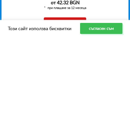
от
42.32 BGN
при плащане за 12 месеца
ИЗБЕРЕТЕ
Този сайт използва бисквитки
съгласен съм
NVMe VPS Algol IPv6 only
CPU:
1 core
RAM:
8192 Мегабайт
NVMe:
100 Gigabyte
49.31 BGN
-20%
от
39.45 BGN
при плащане за 12 месеца
ИЗБЕРЕТЕ