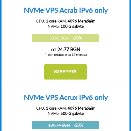
NVMe VPS Acrab IPv6 only
CPU:
1 core
RAM:
4096 Мегабайт
NVMe:
100 Gigabyte
30.96 BGN
-20%
от
24.77 BGN
при плащане за 12 месеца
ИЗБЕРЕТЕ
NVMe VPS Acrux IPv6 only
CPU:
1 core
RAM:
4096 Мегабайт
NVMe:
500 Gigabyte
100.74 BGN
-20%