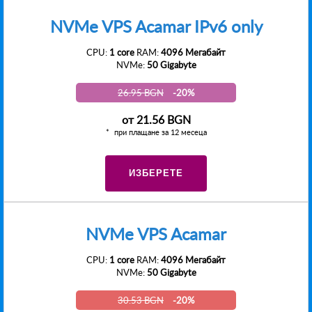
NVMe VPS Acamar IPv6 only
CPU:
1 core
RAM:
4096 Мегабайт
NVMe:
50 Gigabyte
26.95 BGN
-20%
от
21.56 BGN
при плащане за 12 месеца
ИЗБЕРЕТЕ
NVMe VPS Acamar
CPU:
1 core
RAM:
4096 Мегабайт
NVMe:
50 Gigabyte
30.53 BGN
-20%