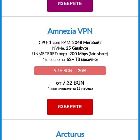
ИЗБЕРЕТЕ
Amnezia VPN
CPU:
1 core
RAM:
2048 Мегабайт
NVMe:
25 Gigabyte
UNMETERED порт:
200 Mbps
(fair-share)
* (е равно на:
62+ TB месечно
)
9.15 BGN
-20%
от
7.32 BGN
при плащане за 12 месеца
ИЗБЕРЕТЕ
Arcturus