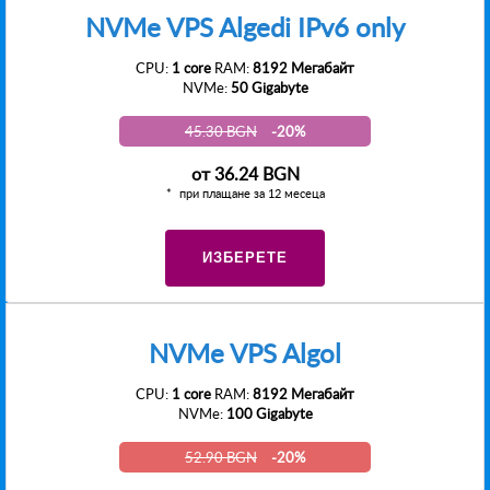
NVMe VPS Algedi IPv6 only
CPU:
1 core
RAM:
8192 Мегабайт
NVMe:
50 Gigabyte
45.30 BGN
-20%
от
36.24 BGN
при плащане за 12 месеца
ИЗБЕРЕТЕ
NVMe VPS Algol
CPU:
1 core
RAM:
8192 Мегабайт
NVMe:
100 Gigabyte
52.90 BGN
-20%