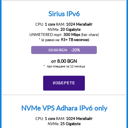
Sirius IPv6
CPU:
1 core
RAM:
1024 Мегабайт
NVMe:
20 Gigabyte
UNMETERED порт:
300 Mbps
(fair-share)
* (е равно на:
93+ TB месечно
)
10.00 BGN
-20%
от
8.00 BGN
при плащане за 12 месеца
ИЗБЕРЕТЕ
NVMe VPS Adhara IPv6 only
CPU:
1 core
RAM:
1024 Мегабайт
NVMe:
25 Gigabyte