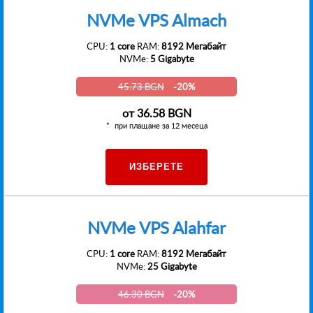
NVMe VPS Almach
CPU:
1 core
RAM:
8192 Мегабайт
NVMe:
5 Gigabyte
45.73 BGN
-20%
от
36.58 BGN
при плащане за 12 месеца
ИЗБЕРЕТЕ
NVMe VPS Alahfar
CPU:
1 core
RAM:
8192 Мегабайт
NVMe:
25 Gigabyte
46.30 BGN
-20%