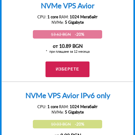
NVMe VPS Avior
CPU:
1 core
RAM:
1024 Мегабайт
NVMe:
5 Gigabyte
13.62 BGN
-20%
от
10.89 BGN
при плащане за 12 месеца
ИЗБЕРЕТЕ
NVMe VPS Avior IPv6 only
CPU:
1 core
RAM:
1024 Мегабайт
NVMe:
5 Gigabyte
10.03 BGN
-20%