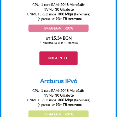
CPU:
1 core
RAM:
2048 Мегабайт
NVMe:
30 Gigabyte
UNMETERED порт:
300 Mbps
(fair-share)
* (е равно на:
93+ TB месечно
)
19.18 BGN
-20%
от
15.34 BGN
при плащане за 12 месеца
ИЗБЕРЕТЕ
Arcturus IPv6
CPU:
1 core
RAM:
2048 Мегабайт
NVMe:
30 Gigabyte
UNMETERED порт:
300 Mbps
(fair-share)
* (е равно на:
93+ TB месечно
)
13.44 BGN
-20%