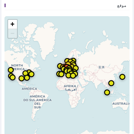
موقع
+
−