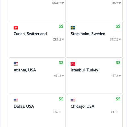
MAD2
SIN2
Zurich, Switzerland
Stockholm, Sweden
ZRH2
STO2
Atlanta, USA
Istanbul, Turkey
ATL3
IST2
Dallas, USA
Chicago, USA
DAL1
CHI1