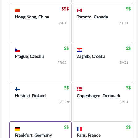
Hong Kong, China
Toronto, Canada
HKG1
YTO1
Prague, Czechia
Zagreb, Croatia
PRG2
ZAG1
Helsinki, Finland
Copenhagen, Denmark
HEL2
CPH1
Frankfurt, Germany
Paris, France