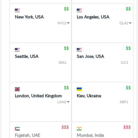
New York, USA
Los Angeles, USA
NYC2
QLA2
Seattle, USA
San Jose, USA
SEA1
SJC1
London, United Kingdom
Kiev, Ukraine
LON2
KBP1
Fujairah, UAE
Mumbai, India