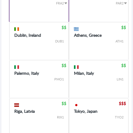
FRA2
PAR2
Dublin, Ireland
Athens, Greece
DUB1
ATH1
Palermo, Italy
Milan, Italy
PMO1
LIN1
Riga, Latvia
Tokyo, Japan
RIX1
TYO2